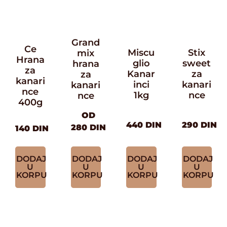
Grand
Ce
Miscu
Stix
mix
Hrana
glio
sweet
hrana
za
Kanar
za
za
kanari
inci
kanari
kanari
nce
1kg
nce
nce
400g
OD
440
DIN
290
DIN
280
DIN
140
DIN
DODAJ
DODAJ
DODAJ
DODAJ
U
U
U
U
KORPU
KORPU
KORPU
KORPU