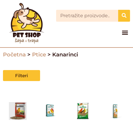
Početna
>
Ptice
> Kanarinci
Filteri