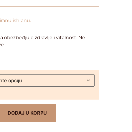
iranu ishranu.
 obezbeđjuje zdravlje i vitalnost. Ne
ve.
DODAJ U KORPU