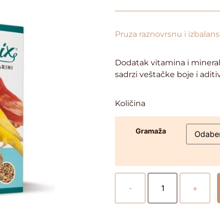
Pruza raznovrsnu i izbalans
Dodatak vitamina i minerala
sadrzi veštačke boje i aditi
Količina
Gramaža
-
+