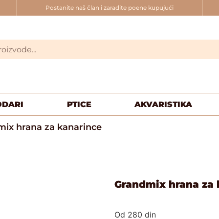
Postanite naš član i zaradite poene kupujući
ODARI
PTICE
AKVARISTIKA
ix hrana za kanarince
Grandmix hrana za 
Od
280
din