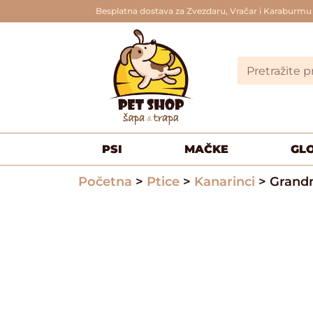
Besplatna dostava za Zvezdaru, Vračar i Karaburmu
PSI
MAČKE
GL
Početna
>
Ptice
>
Kanarinci
> Grandm