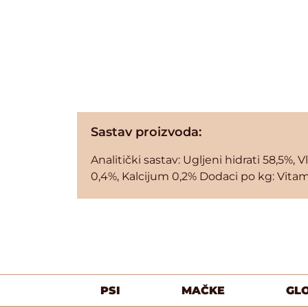
Sastav proizvoda:
Analitički sastav: Ugljeni hidrati 58,5%, 
0,4%, Kalcijum 0,2% Dodaci po kg: Vitam
PSI
MAČKE
GL