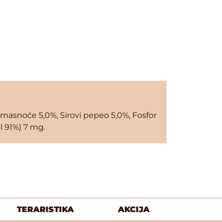
ove masnoće 5,0%, Sirovi pepeo 5,0%, Fosfor
l 91%) 7 mg.
TERARISTIKA
AKCIJA