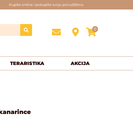
Kupite online i pokupite svoju porudžbinu
0
TERARISTIKA
AKCIJA
kanarince