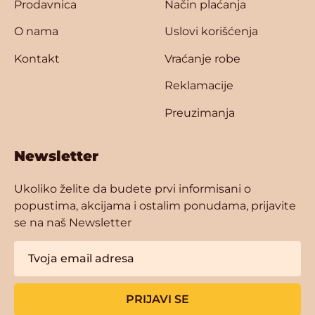
Prodavnica
Način plaćanja
O nama
Uslovi korišćenja
Kontakt
Vraćanje robe
Reklamacije
Preuzimanja
Newsletter
Ukoliko želite da budete prvi informisani o
popustima, akcijama i ostalim ponudama, prijavite
se na naš Newsletter
PRIJAVI SE