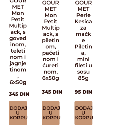
GOUR
GOUR
GOUR
MET
MET
MET
Mon
Mon
Perle
Petit
Petit
Kesica
Multip
Multip
za
ack, s
ack, s
mačk
goved
piletin
e
inom,
om,
Piletin
teleti
pačeti
a,
nom i
nom i
mini
jagnje
ćureti
fileti u
tinom
nom,
sosu
,
6x50g
85g
6x50g
345
DIN
95
DIN
345
DIN
DODAJ
DODAJ
DODAJ
U
U
U
KORPU
KORPU
KORPU