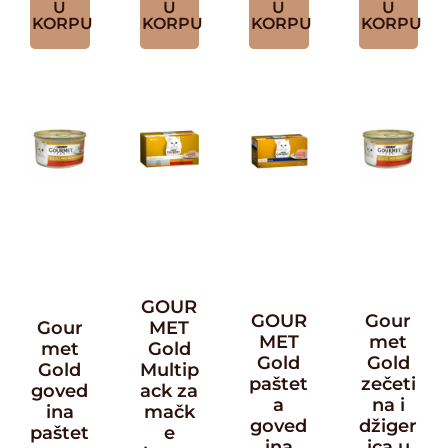
U
U
U
U
KORPU
KORPU
KORPU
KORPU
GOUR
GOUR
Gour
Gour
MET
MET
met
met
Gold
Gold
Gold
Gold
Multip
paštet
zečeti
goved
ack za
a
na i
ina
mačk
goved
džiger
paštet
e
ina
ica u