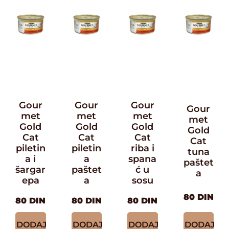
Gour
Gour
Gour
Gour
met
met
met
met
Gold
Gold
Gold
Gold
Cat
Cat
Cat
Cat
piletin
piletin
riba i
tuna
a i
a
spana
paštet
šargar
paštet
ć u
a
epa
a
sosu
80
DIN
80
DIN
80
DIN
80
DIN
DODAJ
DODAJ
DODAJ
DODAJ