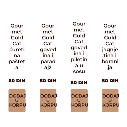
Gour
Gour
Gour
Gour
met
met
met
met
Gold
Gold
Gold
Gold
Cat
Cat
Cat
Cat
goved
ćureti
goved
jagnje
ina i
na
ina i
tina i
piletin
paštet
parad
borani
a u
a
ajz
ja
sosu
80
DIN
80
DIN
80
DIN
80
DIN
DODAJ
DODAJ
DODAJ
DODAJ
U
U
U
U
KORPU
KORPU
KORPU
KORPU