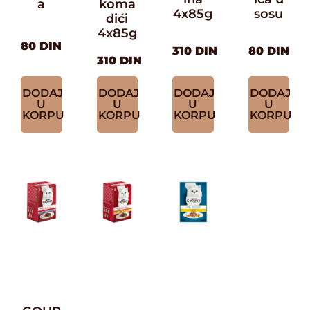
a
koma
4x85g
sosu
dići
4x85g
80
DIN
310
DIN
80
DIN
310
DIN
DODAJ
DODAJ
DODAJ
DODAJ
U
U
U
U
KORPU
KORPU
KORPU
KORPU