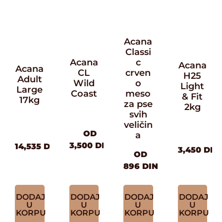
Acana
Classi
Acana
c
Acana
Acana
CL
crven
H25
Adult
Wild
o
Light
Large
Coast
meso
& Fit
17kg
za pse
2kg
svih
veličin
OD
a
3,500
DIN
14,535
DIN
3,450
DIN
OD
896
DIN
DODAJ
DODAJ
DODAJ
DODAJ
U
U
U
U
KORPU
KORPU
KORPU
KORPU