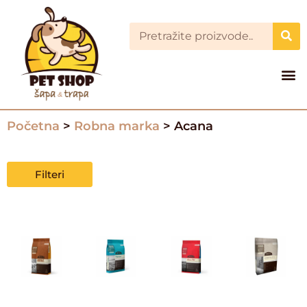
Početna
>
Robna marka
> Acana
Filteri