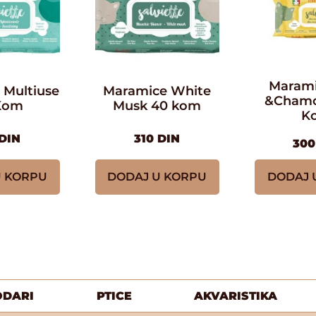
Marami
 Multiuse
Maramice White
&Chamo
Kom
Musk 40 kom
K
DIN
310
DIN
30
U KORPU
DODAJ U KORPU
DODAJ 
ODARI
PTICE
AKVARISTIKA