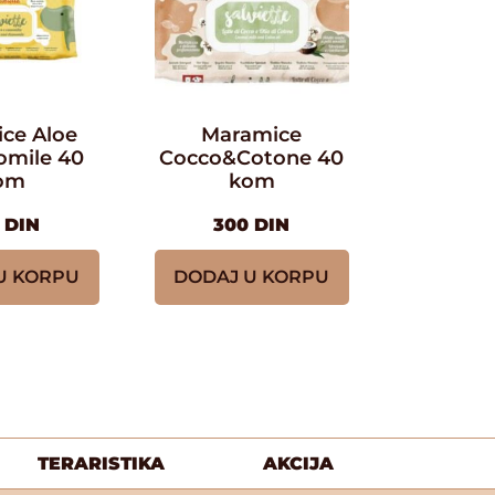
ce Aloe
Maramice
mile 40
Cocco&Cotone 40
om
kom
0
DIN
300
DIN
U KORPU
DODAJ U KORPU
TERARISTIKA
AKCIJA