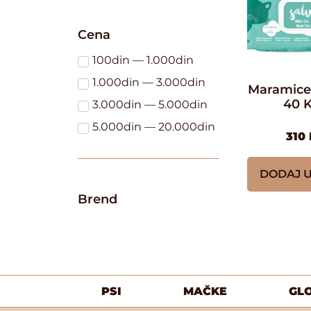
Cena
100din — 1.000din
1.000din — 3.000din
Maramice
40 
3.000din — 5.000din
5.000din — 20.000din
310
DODAJ 
Brend
PSI
MAČKE
GL