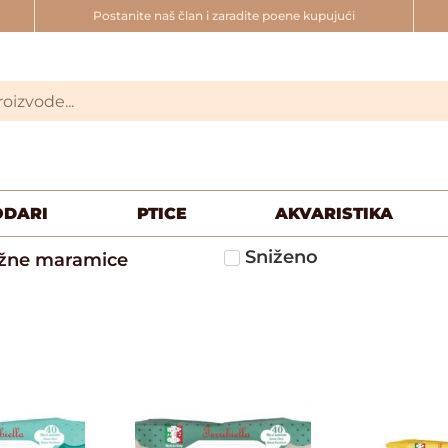
Postanite naš član i zaradite poene kupujući
ODARI
PTICE
AKVARISTIKA
Sniženo
ažne maramice