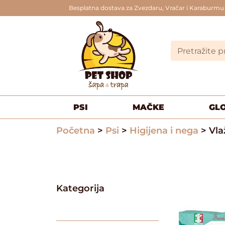
Besplatna dostava za Zvezdaru, Vračar i Karaburmu
PSI
MAČKE
GL
Početna
>
Psi
>
Higijena i nega
> Vl
Kategorija