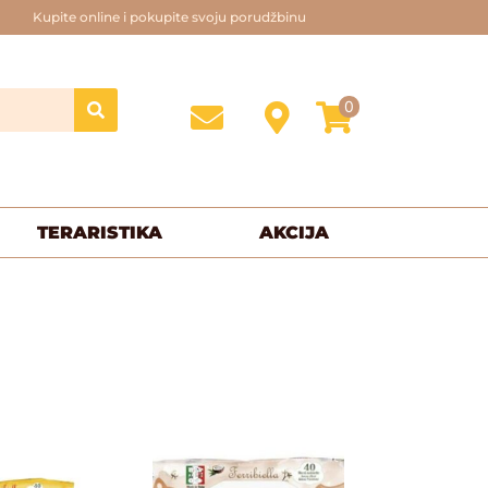
Kupite online i pokupite svoju porudžbinu
0
TERARISTIKA
AKCIJA