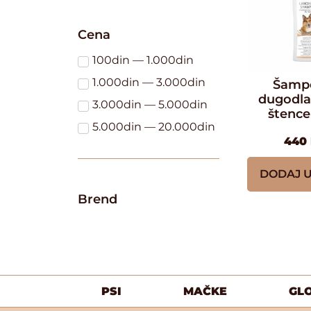
Cena
100din — 1.000din
1.000din — 3.000din
Šamp
dugodla
3.000din — 5.000din
štence
5.000din — 20.000din
440
DODAJ 
Brend
PSI
MAČKE
GL