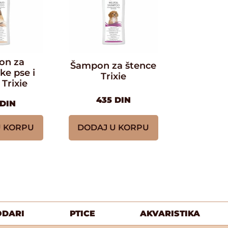
on za
Šampon za štence
ke pse i
Trixie
 Trixie
435
DIN
DIN
U KORPU
DODAJ U KORPU
ODARI
PTICE
AKVARISTIKA