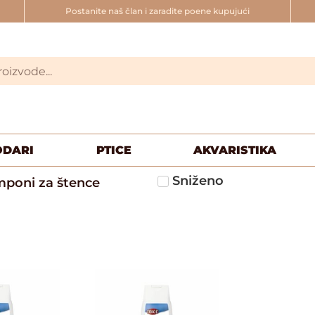
Postanite naš član i zaradite poene kupujući
ODARI
PTICE
AKVARISTIKA
Sniženo
poni za štence