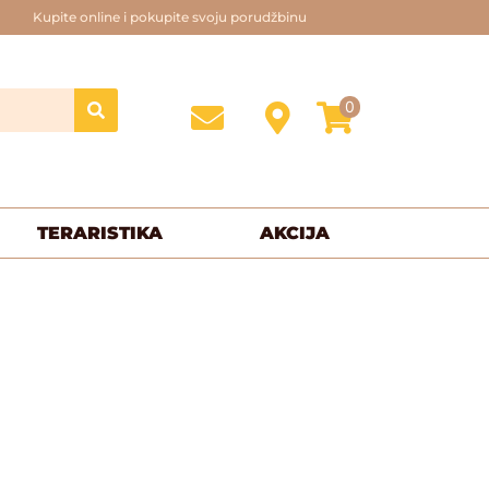
Kupite online i pokupite svoju porudžbinu
0
TERARISTIKA
AKCIJA