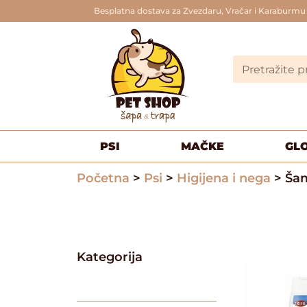
Besplatna dostava za Zvezdaru, Vračar i Karaburmu
PSI
MAČKE
GL
Početna
>
Psi
>
Higijena i nega
> Šam
Kategorija