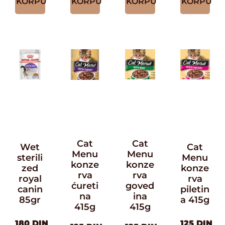
KORPU
KORPU
KORPU
KORPU
Cat
Cat
Wet
Cat
Menu
Menu
sterili
Menu
konze
konze
zed
konze
rva
rva
royal
rva
ćureti
goved
canin
piletin
na
ina
85gr
a 415g
415g
415g
180
DIN
125
DIN