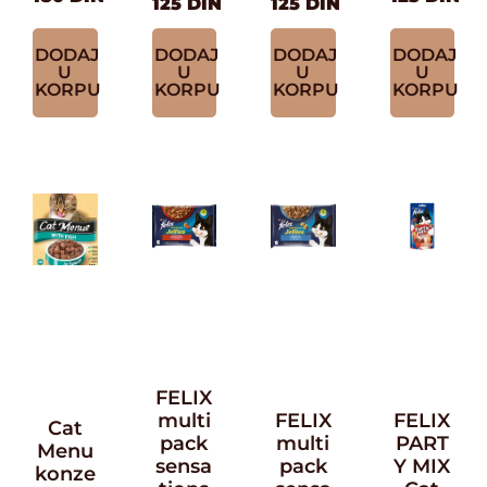
125
DIN
125
DIN
DODAJ
DODAJ
DODAJ
DODAJ
U
U
U
U
KORPU
KORPU
KORPU
KORPU
FELIX
multi
FELIX
FELIX
Cat
pack
multi
PART
Menu
sensa
pack
Y MIX
konze