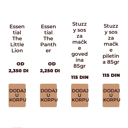
Stuzz
Stuzz
Essen
Essen
y sos
y sos
tial
tial
za
za
The
The
mačk
mačk
Little
Panth
e
e
Lion
er
goved
piletin
ina
a 85gr
OD
OD
85gr
2,350
DIN
2,250
DIN
115
DIN
115
DIN
DODAJ
DODAJ
DODAJ
DODAJ
U
U
U
U
KORPU
KORPU
KORPU
KORPU