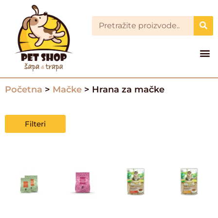
Početna
>
Mačke
> Hrana za mačke
Filteri