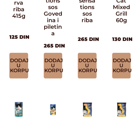
tions
sensa
Cat
rva
sos
tions
Mixed
riba
Goved
sos
Grill
415g
ina i
riba
60g
piletin
a
125
DIN
265
DIN
130
DIN
265
DIN
DODAJ
DODAJ
DODAJ
DODAJ
U
U
U
U
KORPU
KORPU
KORPU
KORPU