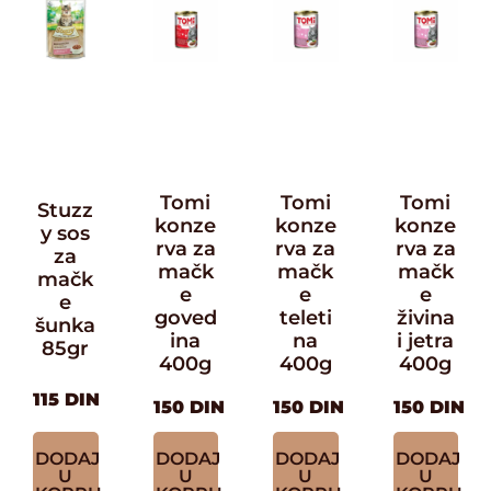
Tomi
Tomi
Tomi
Stuzz
konze
konze
konze
y sos
rva za
rva za
rva za
za
mačk
mačk
mačk
mačk
e
e
e
e
goved
teleti
živina
šunka
ina
na
i jetra
85gr
400g
400g
400g
115
DIN
150
DIN
150
DIN
150
DIN
DODAJ
DODAJ
DODAJ
DODAJ
U
U
U
U