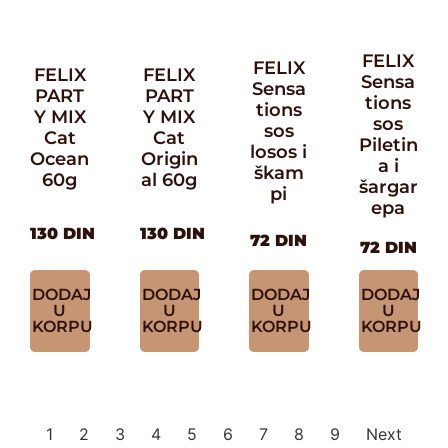
FELIX
FELIX
FELIX
FELIX
Sensa
Sensa
PART
PART
tions
tions
Y MIX
Y MIX
sos
sos
Cat
Cat
Piletin
losos i
Ocean
Origin
a i
škam
60g
al 60g
šargar
pi
epa
130
DIN
130
DIN
72
DIN
72
DIN
DODAJ
DODAJ
DODAJ
DODAJ
U
U
U
U
KORPU
KORPU
KORPU
KORPU
1
2
3
4
5
6
7
8
9
Next