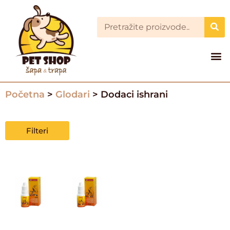
Početna
>
Glodari
> Dodaci ishrani
Filteri