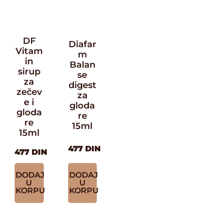
DF
Diafar
Vitam
m
in
Balan
sirup
se
za
digest
zečev
za
e i
gloda
gloda
re
re
15ml
15ml
477
DIN
477
DIN
DODAJ
DODAJ
U
U
KORPU
KORPU