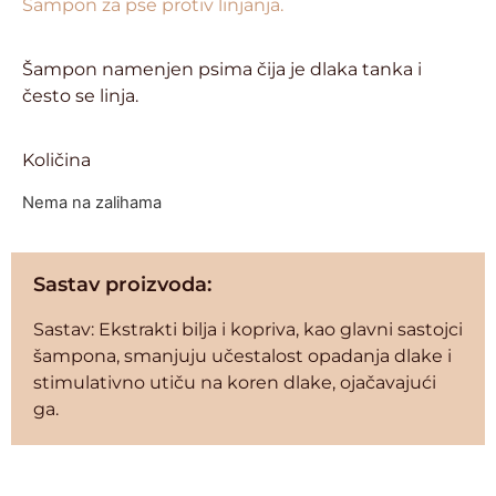
Šampon za pse protiv linjanja.
Šampon namenjen psima čija je dlaka tanka i
često se linja.
Količina
Nema na zalihama
Sastav proizvoda:
Sastav: Ekstrakti bilja i kopriva, kao glavni sastojci
šampona, smanjuju učestalost opadanja dlake i
stimulativno utiču na koren dlake, ojačavajući
ga.