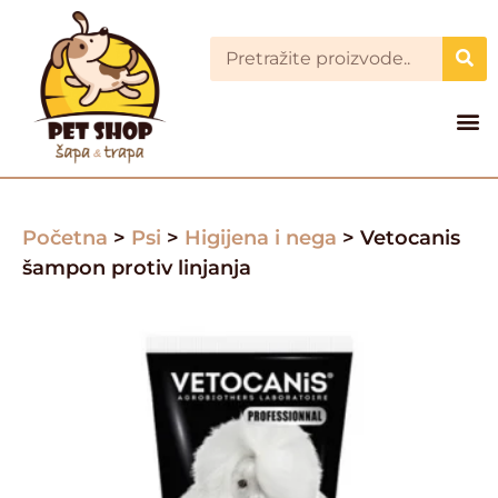
Početna
>
Psi
>
Higijena i nega
> Vetocanis
šampon protiv linjanja