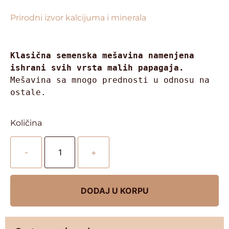
Prirodni izvor kalcijuma i minerala
Klasična semenska mešavina namenjena 
ishrani svih vrsta malih papagaja.
Mešavina sa mnogo prednosti u odnosu na 
ostale.
Količina
-
+
DODAJ U KORPU