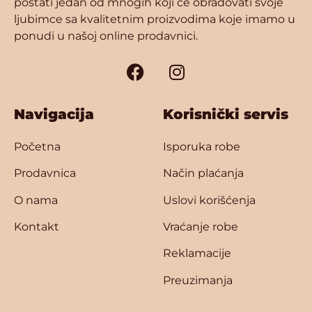
postati jedan od mnogih koji će obradovati svoje
ljubimce sa kvalitetnim proizvodima koje imamo u
ponudi u našoj online prodavnici.
Navigacija
Korisnički servis
Početna
Isporuka robe
Prodavnica
Način plaćanja
O nama
Uslovi korišćenja
Kontakt
Vraćanje robe
Reklamacije
Preuzimanja