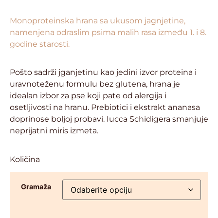
Monoproteinska hrana sa ukusom jagnjetine,
namenjena odraslim psima malih rasa između 1. i 8.
godine starosti.
Pošto sadrži jganjetinu kao jedini izvor proteina i
uravnoteženu formulu bez glutena, hrana je
idealan izbor za pse koji pate od alergija i
osetljivosti na hranu. Prebiotici i ekstrakt ananasa
doprinose boljoj probavi. Iucca Schidigera smanjuje
neprijatni miris izmeta.
Količina
Gramaža