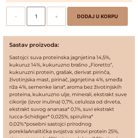
-
+
DODAJ U KORPU
Sastav proizvoda:
Sastojci: suva proteinska jagnjetina 14,5%,
kukuruz 14%, kukuruzno brašno „Fioretto“,
kukuruzni protein, grašak, derivat pirinča,
životinjska mast, pirinač, jagnjetina 4%, smeđa
riža 4%, semenke lana*, aroma bez životinjskih
proteina, kukuruzno ulje, minerali, ekstrakt suve
cikorije (izvor inulina) 0,7%, celuloza od drveta,
ekstrakt suvog ananasa* 0,1%, suvi ekstrakt
Iucca-Schidiger* 0,025%, spirulina*
0,02%.*posebni sastojci prirodnog
poreklaAnalitička svojstva: sirovi protein 25%,