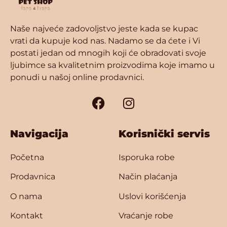
Naše najveće zadovoljstvo jeste kada se kupac
vrati da kupuje kod nas. Nadamo se da ćete i Vi
postati jedan od mnogih koji će obradovati svoje
ljubimce sa kvalitetnim proizvodima koje imamo u
ponudi u našoj online prodavnici.
Navigacija
Korisnički servis
Početna
Isporuka robe
Prodavnica
Način plaćanja
O nama
Uslovi korišćenja
Kontakt
Vraćanje robe