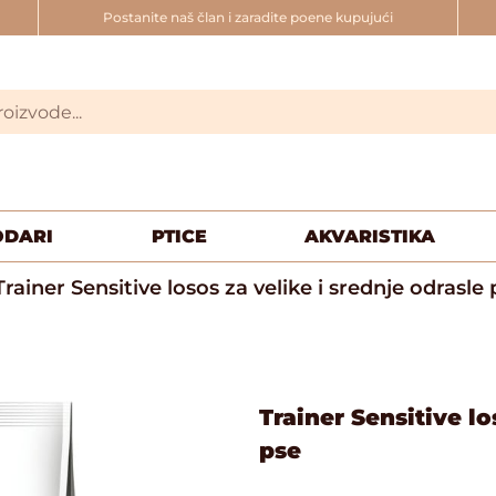
Postanite naš član i zaradite poene kupujući
ODARI
PTICE
AKVARISTIKA
rainer Sensitive losos za velike i srednje odrasle 
Trainer Sensitive lo
pse