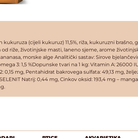
 kukuruza (cijeli kukuruz) 11,5%, riža, kukuruzni brašno, g
 od riže, životinjske masti, laneno sjeme, arome životinjsk
ke ananasa, morske alge Analitički sastav: Sirove bjelančev
, omega 3: 1,5 %Dopunske tvari na 1 kg: Vitamin A: 26000 I
: 0,15 mg, Pentahidrat bakrovega sulfata: 49,13 mg, željez
 SELENIT Natrij: 0,44 mg, Cinkov oksid: 193,4 mg – mangan
g.
ODARI
PTICE
AKVARISTIKA