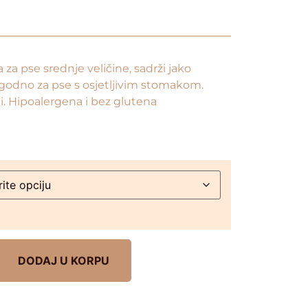
za pse srednje veličine, sadrži jako
godno za pse s osjetljivim stomakom.
eti. Hipoalergena i bez glutena
DODAJ U KORPU