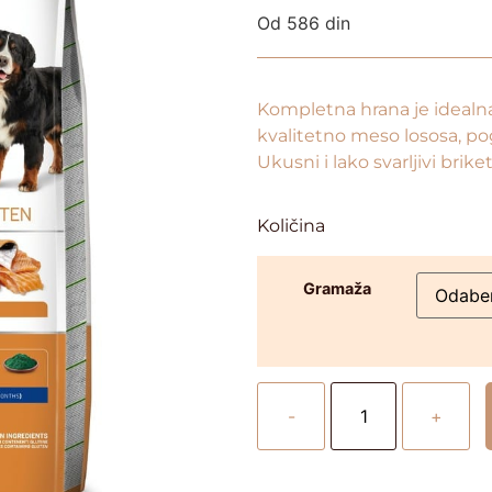
Od
586
din
Kompletna hrana je idealna 
kvalitetno meso lososa, po
Ukusni i lako svarljivi brik
Količina
Gramaža
-
+