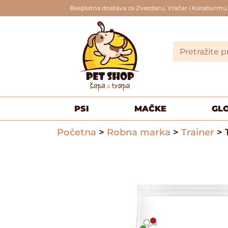
Besplatna dostava za Zvezdaru, Vračar i Karaburmu
PSI
MAČKE
GL
Početna
>
Robna marka
>
Trainer
> T