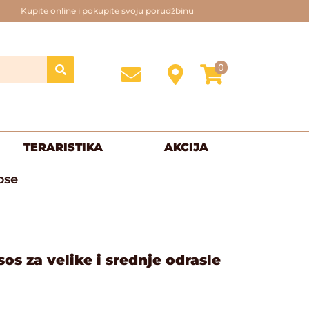
Kupite online i pokupite svoju porudžbinu
0
TERARISTIKA
AKCIJA
pse
sos za velike i srednje odrasle