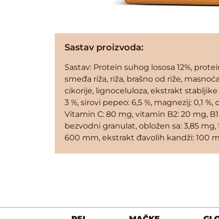
Sastav proizvoda:
Sastav: Protein suhog lososa 12%, protein
smeđa riža, riža, brašno od riže, masnoća
cikorije, lignoceluloza, ekstrakt stablji
3 %, sirovi pepeo: 6,5 %, magnezij: 0,1 %
Vitamin C: 80 mg, vitamin B2: 20 mg, B12
bezvodni granulat, obložen sa: 3,85 mg,
600 mm, ekstrakt đavolih kandži: 100 m
PSI
MAČKE
GL