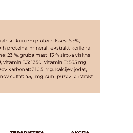
rah, kukuruzni protein, losos: 6,5%,
ih proteina, minerali, ekstrakt korijena
ine: 23 %, gruba mast: 13 % sirova vlakna
U, vitamin D3: 1350; Vitamin E: 555 mg,
ov karbonat: 310,5 mg, Kalcijev jodat,
ov sulfat: 45,1 mg, suhi puževi ekstrakt
TERARISTIKA
AKCIJA