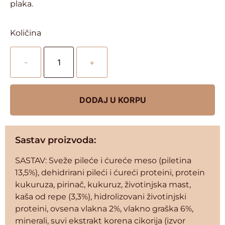
plaka.
Količina
-
+
DODAJ U KORPU
Sastav proizvoda:
SASTAV: Sveže pileće i ćureće meso (piletina
13,5%), dehidrirani pileći i ćureći proteini, protein
kukuruza, pirinač, kukuruz, životinjska mast,
kaša od repe (3,3%), hidrolizovani životinjski
proteini, ovsena vlakna 2%, vlakno graška 6%,
minerali, suvi ekstrakt korena cikorija (izvor