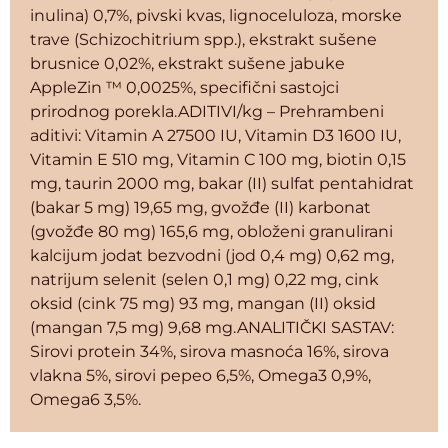
inulina) 0,7%, pivski kvas, lignoceluloza, morske
trave (Schizochitrium spp.), ekstrakt sušene
brusnice 0,02%, ekstrakt sušene jabuke
AppleZin ™ 0,0025%, specifični sastojci
prirodnog porekla.ADITIVI/kg – Prehrambeni
aditivi: Vitamin A 27500 IU, Vitamin D3 1600 IU,
Vitamin E 510 mg, Vitamin C 100 mg, biotin 0,15
mg, taurin 2000 mg, bakar (II) sulfat pentahidrat
(bakar 5 mg) 19,65 mg, gvožđe (II) karbonat
(gvožđe 80 mg) 165,6 mg, obloženi granulirani
kalcijum jodat bezvodni (jod 0,4 mg) 0,62 mg,
natrijum selenit (selen 0,1 mg) 0,22 mg, cink
oksid (cink 75 mg) 93 mg, mangan (II) oksid
(mangan 7,5 mg) 9,68 mg.ANALITIČKI SASTAV:
Sirovi protein 34%, sirova masnoća 16%, sirova
vlakna 5%, sirovi pepeo 6,5%, Omega3 0,9%,
Omega6 3,5%.