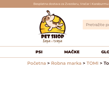
Besplatna dostava za Zvezdaru, Vračar i Karaburmu
PSI
MAČKE
GL
Početna
>
Robna marka
>
TOMI
> To