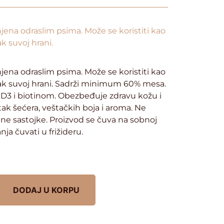
na odraslim psima. Može se koristiti kao
k suvoj hrani.
na odraslim psima. Može se koristiti kao
ak suvoj hrani. Sadrži minimum 60% mesa.
D3 i biotinom. Obezbeđuje zdravu kožu i
ak šećera, veštačkih boja i aroma. Ne
ne sastojke. Proizvod se čuva na sobnoj
a čuvati u frižideru.
DODAJ U KORPU