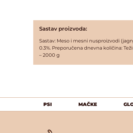
Sastav proizvoda:
Sastav: Meso i mesni nusproizvodi (jagnje
0.3%. Preporučena dnevna količina: Tež
– 2000 g
PSI
MAČKE
GL