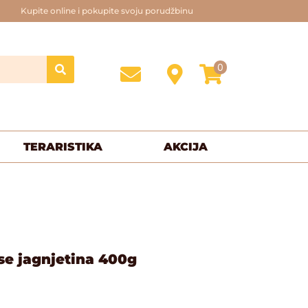
Kupite online i pokupite svoju porudžbinu
0
TERARISTIKA
AKCIJA
se jagnjetina 400g