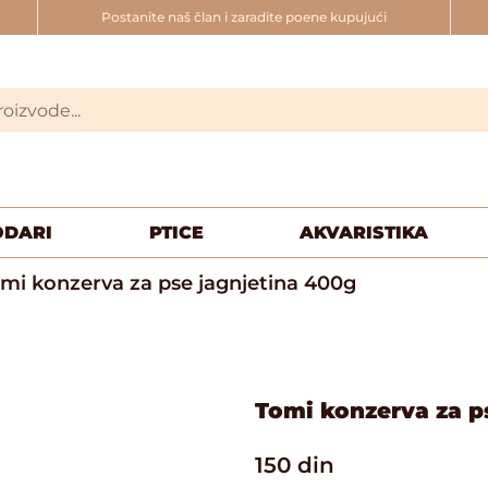
Postanite naš član i zaradite poene kupujući
ODARI
PTICE
AKVARISTIKA
mi konzerva za pse jagnjetina 400g
Tomi konzerva za p
150
din