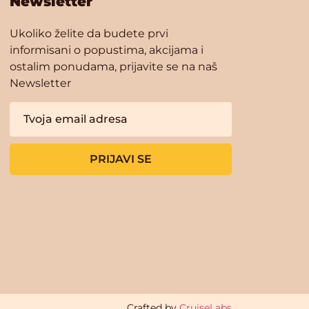
Newsletter
Ukoliko želite da budete prvi
informisani o popustima, akcijama i
ostalim ponudama, prijavite se na naš
Newsletter
PRIJAVI SE
Crafted by
CruiseLabs