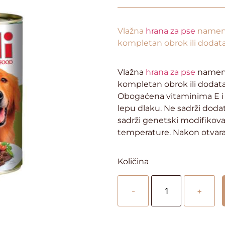
Vlažna
hrana za pse
namenje
kompletan obrok ili dodata
Vlažna
hrana za pse
namenje
kompletan obrok ili dodat
Obogaćena vitaminima E i 
lepu dlaku. Ne sadrži dodat
sadrži genetski modifikova
temperature. Nakon otvaranj
Količina
-
+