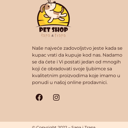
Naše najveće zadovoljstvo jeste kada se
kupac vrati da kupuje kod nas. Nadamo
se da ćete i Vi postati jedan od mnogih
koji će obradovati svoje ljubimce sa
kvalitetnim proizvodima koje imamo u
ponudi u našoj online prodavnici.
© Copyright 2022 – Sapa i Trapa