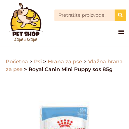
Početna
>
Psi
>
Hrana za pse
>
Vlažna hrana
za pse
> Royal Canin Mini Puppy sos 85g