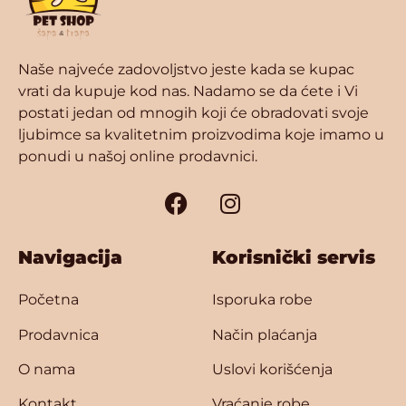
Naše najveće zadovoljstvo jeste kada se kupac
vrati da kupuje kod nas. Nadamo se da ćete i Vi
postati jedan od mnogih koji će obradovati svoje
ljubimce sa kvalitetnim proizvodima koje imamo u
ponudi u našoj online prodavnici.
Navigacija
Korisnički servis
Početna
Isporuka robe
Prodavnica
Način plaćanja
O nama
Uslovi korišćenja
Kontakt
Vraćanje robe