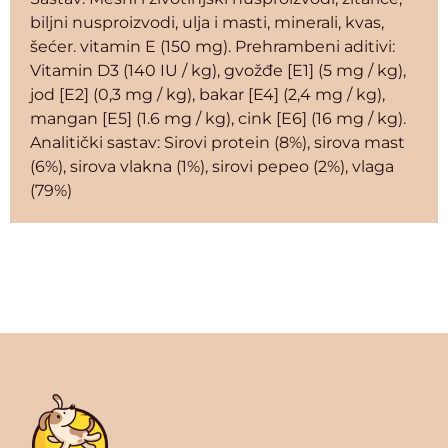
biljni nusproizvodi, ulja i masti, minerali, kvas,
šećer. vitamin E (150 mg). Prehrambeni aditivi:
Vitamin D3 (140 IU / kg), gvožđe [E1] (5 mg / kg),
jod [E2] (0,3 mg / kg), bakar [E4] (2,4 mg / kg),
mangan [E5] (1.6 mg / kg), cink [E6] (16 mg / kg).
Analitički sastav: Sirovi protein (8%), sirova mast
(6%), sirova vlakna (1%), sirovi pepeo (2%), vlaga
(79%)