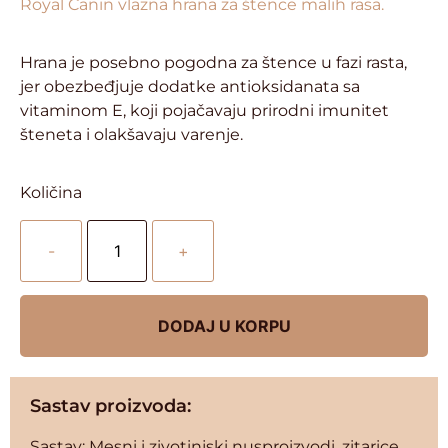
Royal Canin vlazna hrana za štence malih rasa.
Hrana je posebno pogodna za štence u fazi rasta,
jer obezbeđjuje dodatke antioksidanata sa
vitaminom E, koji pojačavaju prirodni imunitet
šteneta i olakšavaju varenje.
Količina
-
+
DODAJ U KORPU
Sastav proizvoda:
Sastav: Mesni i zivotinjski nusproizvodi, zitarice,