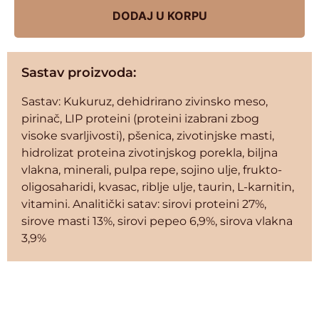
DODAJ U KORPU
Sastav proizvoda:
Sastav: Kukuruz, dehidrirano zivinsko meso,
pirinač, LIP proteini (proteini izabrani zbog
visoke svarljivosti), pšenica, zivotinjske masti,
hidrolizat proteina zivotinjskog porekla, biljna
vlakna, minerali, pulpa repe, sojino ulje, frukto-
oligosaharidi, kvasac, riblje ulje, taurin, L-karnitin,
vitamini. Analitički satav: sirovi proteini 27%,
sirove masti 13%, sirovi pepeo 6,9%, sirova vlakna
3,9%