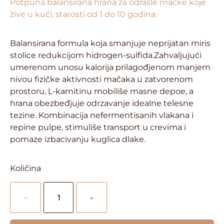
Potpuna balansirana hrana za odrasle mačke koje
žive u kući, starosti od 1 do 10 godina.
Balansirana formula koja smanjuje neprijatan miris
stolice redukcijom hidrogen-sulfida.Zahvaljujući
umerenom unosu kalorija prilagođjenom manjem
nivou fizičke aktivnosti mačaka u zatvorenom
prostoru, L-karnitinu mobiliše masne depoe, a
hrana obezbeđjuje odrzavanje idealne telesne
tezine. Kombinacija nefermentisanih vlakana i
repine pulpe, stimuliše transport u crevima i
pomaze izbacivanju kuglica dlake.
Količina
-
+