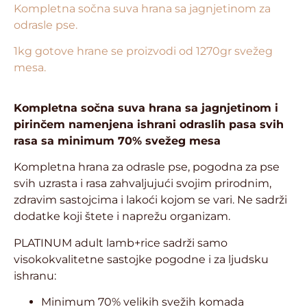
Kompletna sočna suva hrana sa jagnjetinom za
odrasle pse.
1kg gotove hrane se proizvodi od 1270gr svežeg
mesa.
Kompletna sočna suva hrana sa jagnjetinom i
pirinčem namenjena ishrani odraslih pasa svih
rasa sa minimum 70% svežeg mesa
Kompletna hrana za odrasle pse, pogodna za pse
svih uzrasta i rasa zahvaljujući svojim prirodnim,
zdravim sastojcima i lakoći kojom se vari. Ne sadrži
dodatke koji štete i naprežu organizam.
PLATINUM adult lamb+rice sadrži samo
visokokvalitetne sastojke pogodne i za ljudsku
ishranu:
Minimum 70% velikih svežih komada