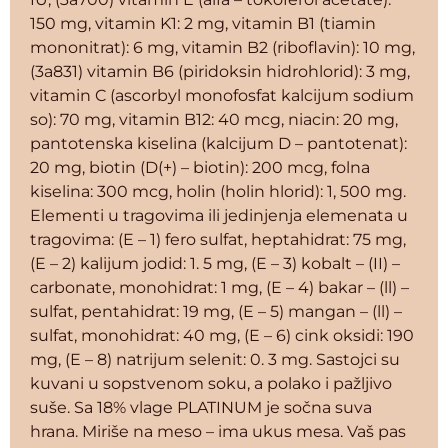
150 mg, vitamin K1: 2 mg, vitamin B1 (tiamin
mononitrat): 6 mg, vitamin B2 (riboflavin): 10 mg,
(3a831) vitamin B6 (piridoksin hidrohlorid): 3 mg,
vitamin C (ascorbyl monofosfat kalcijum sodium
so): 70 mg, vitamin B12: 40 mcg, niacin: 20 mg,
pantotenska kiselina (kalcijum D – pantotenat):
20 mg, biotin (D(+) – biotin): 200 mcg, folna
kiselina: 300 mcg, holin (holin hlorid): 1, 500 mg.
Elementi u tragovima ili jedinjenja elemenata u
tragovima: (E – 1) fero sulfat, heptahidrat: 75 mg,
(E – 2) kalijum jodid: 1. 5 mg, (E – 3) kobalt – (II) –
carbonate, monohidrat: 1 mg, (E – 4) bakar – (ll) –
sulfat, pentahidrat: 19 mg, (E – 5) mangan – (ll) –
sulfat, monohidrat: 40 mg, (E – 6) cink oksidi: 190
mg, (E – 8) natrijum selenit: 0. 3 mg. Sastojci su
kuvani u sopstvenom soku, a polako i pažljivo
suše. Sa 18% vlage PLATINUM je sočna suva
hrana. Miriše na meso – ima ukus mesa. Vaš pas