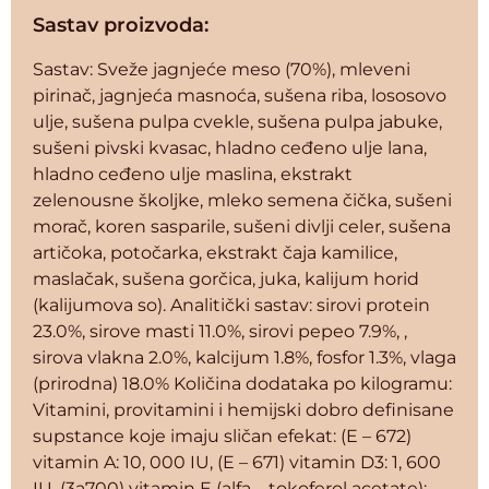
Sastav proizvoda:
Sastav: Sveže jagnjeće meso (70%), mleveni
pirinač, jagnjeća masnoća, sušena riba, lososovo
ulje, sušena pulpa cvekle, sušena pulpa jabuke,
sušeni pivski kvasac, hladno ceđeno ulje lana,
hladno ceđeno ulje maslina, ekstrakt
zelenousne školjke, mleko semena čička, sušeni
morač, koren sasparile, sušeni divlji celer, sušena
artičoka, potočarka, ekstrakt čaja kamilice,
maslačak, sušena gorčica, juka, kalijum horid
(kalijumova so). Analitički sastav: sirovi protein
23.0%, sirove masti 11.0%, sirovi pepeo 7.9%, ,
sirova vlakna 2.0%, kalcijum 1.8%, fosfor 1.3%, vlaga
(prirodna) 18.0% Količina dodataka po kilogramu:
Vitamini, provitamini i hemijski dobro definisane
supstance koje imaju sličan efekat: (E – 672)
vitamin A: 10, 000 IU, (E – 671) vitamin D3: 1, 600
IU, (3a700) vitamin E (alfa – tokoferol acetate):