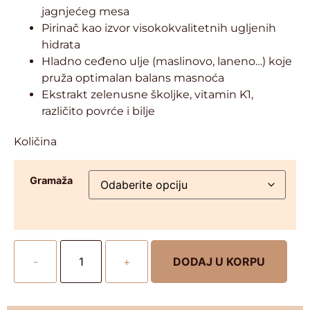
jagnjećeg mesa
Pirinač kao izvor visokokvalitetnih ugljenih
hidrata
Hladno ceđeno ulje (maslinovo, laneno…) koje
pruža optimalan balans masnoća
Ekstrakt zelenusne školjke, vitamin K1,
različito povrće i bilje
Količina
Gramaža
-
+
DODAJ U KORPU