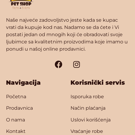
Naše najveće zadovoljstvo jeste kada se kupac
vrati da kupuje kod nas. Nadamo se da ćete i Vi
postati jedan od mnogih koji će obradovati svoje
ljubimce sa kvalitetnim proizvodima koje imamo u
ponudi u našoj online prodavnici.
Navigacija
Korisnički servis
Početna
Isporuka robe
Prodavnica
Način plaćanja
O nama
Uslovi korišćenja
Kontakt
Vraćanje robe