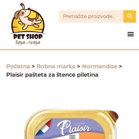
Početna
>
Robna marka
>
Normandise
>
Plaisir pašteta za štence piletina