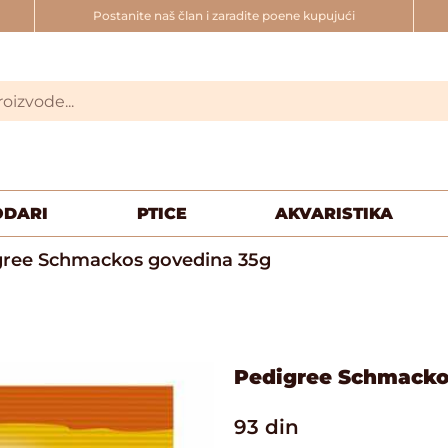
Postanite naš član i zaradite poene kupujući
ODARI
PTICE
AKVARISTIKA
gree Schmackos govedina 35g
Pedigree Schmacko
93
din