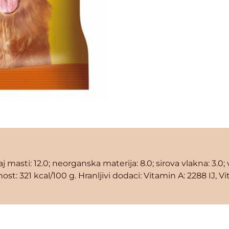
rzaj masti: 12.0; neorganska materija: 8.0; sirova vlakna: 3.
st: 321 kcal/100 g. Hranljivi dodaci: Vitamin A: 2288 IJ, 