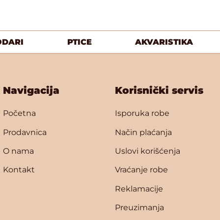
ODARI
PTICE
AKVARISTIKA
Navigacija
Korisnički servis
Početna
Isporuka robe
Prodavnica
Način plaćanja
O nama
Uslovi korišćenja
Kontakt
Vraćanje robe
Reklamacije
Preuzimanja