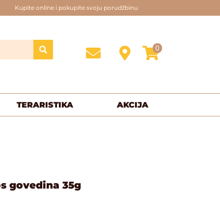
Kupite online i pokupite svoju porudžbinu
0
TERARISTIKA
AKCIJA
s govedina 35g