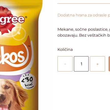
Dodatna hrana za odrasle 
Mekane, sočne poslastice, 
obozavaju. Bez veštačkih b
Količina
-
+