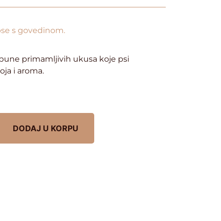
pse s govedinom.
pune primamljivih ukusa koje psi
oja i aroma.
DODAJ U KORPU