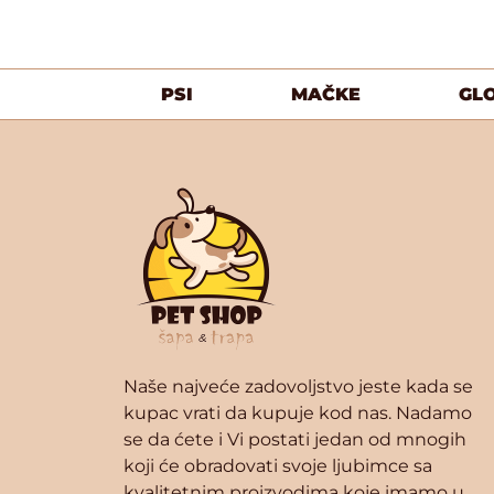
PSI
MAČKE
GL
Naše najveće zadovoljstvo jeste kada se
kupac vrati da kupuje kod nas. Nadamo
se da ćete i Vi postati jedan od mnogih
koji će obradovati svoje ljubimce sa
kvalitetnim proizvodima koje imamo u