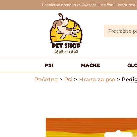
Besplatna dostava za Zvezdaru, Vračar i Karaburmu
PSI
MAČKE
GL
Početna
>
Psi
>
Hrana za pse
> Pedi