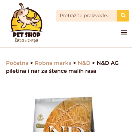
Početna
>
Robna marka
>
N&D
> N&D AG
piletina i nar za štence malih rasa