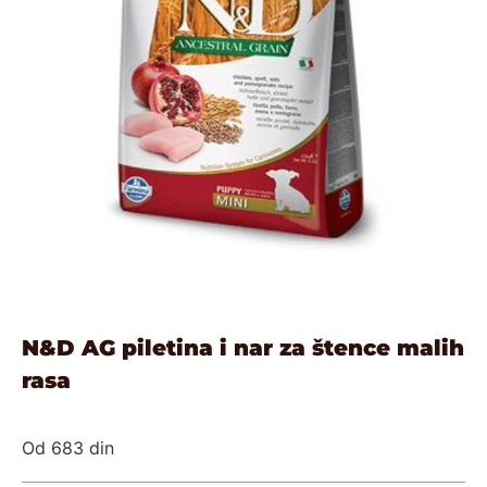
N&D AG piletina i nar za štence malih
rasa
Od
683
din