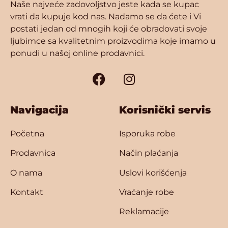
Naše najveće zadovoljstvo jeste kada se kupac
vrati da kupuje kod nas. Nadamo se da ćete i Vi
postati jedan od mnogih koji će obradovati svoje
ljubimce sa kvalitetnim proizvodima koje imamo u
ponudi u našoj online prodavnici.
Navigacija
Korisnički servis
Početna
Isporuka robe
Prodavnica
Način plaćanja
O nama
Uslovi korišćenja
Kontakt
Vraćanje robe
Reklamacije