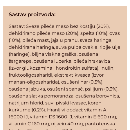
Sastav proizvoda:
Sastav: Sveze pileće meso bez kostiju (20%),
dehidrirano pileće meso (20%), spelta (10%), ovas
(10%), pileća mast, jaja u prahu, sveza haringa,
dehidrirana haringa, suva pulpa cvekle, riblje ulje
(haringe), biljna vlakna graška, osušena
šargarepa, osušena lucerka, pileća hrskavica
(izvor glukozamina i hondroitin sulfata), inulin,
fruktooligosaharidi, ekstrakt kvasca (izvor
manan-oligosaharida), osušeni nar (0,5%),
osušena jabuka, osušeni spanać, psilijum (0,3%),
osušena slatka pomorandza, osušena borovnica,
natrijum hlorid, suvi pivski kvasac, koren
kurkume (0,2%). Hranljivi dodaci: vitamin A
16000 IJ; vitamin D3 1600 IJ; vitamin E 600 mg;
vitamin C 160 mg; nijacin 40 mg; pantotenska