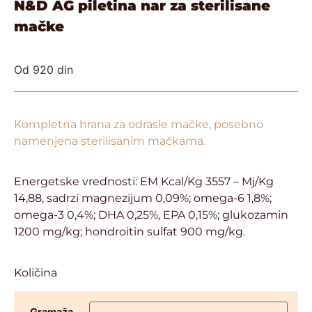
N&D AG piletina nar za sterilisane
mačke
Od
920
din
Kompletna hrana za odrasle mačke, posebno
namenjena sterilisanim mačkama.
Energetske vrednosti: EM Kcal/Kg 3557 – Mj/Kg
14,88, sadrzi magnezijum 0,09%; omega-6 1,8%;
omega-3 0,4%; DHA 0,25%, EPA 0,15%; glukozamin
1200 mg/kg; hondroitin sulfat 900 mg/kg.
Količina
Gramaža