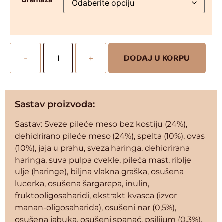
-
+
DODAJ U KORPU
Sastav proizvoda:
Sastav: Sveze pileće meso bez kostiju (24%),
dehidrirano pileće meso (24%), spelta (10%), ovas
(10%), jaja u prahu, sveza haringa, dehidrirana
haringa, suva pulpa cvekle, pileća mast, riblje
ulje (haringe), biljna vlakna graška, osušena
lucerka, osušena šargarepa, inulin,
fruktooligosaharidi, ekstrakt kvasca (izvor
manan-oligosaharida), osušeni nar (0,5%),
osušena jabuka, osušeni spanać, psilijum (0,3%),