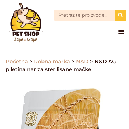
Početna
>
Robna marka
>
N&D
> N&D AG
piletina nar za sterilisane mačke