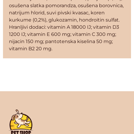
osušena slatka pomorandza, osušena borovnica,
natrijum hlorid, suvi pivski kvasac, koren
kurkume (0,2%), glukozamin, hondroitin sulfat.
Hranljivi dodaci: vitamin A 18000 IJ; vitamin D3
1200 IJ; vitamin E 600 mg; vitamin C 300 mg;
nijacin 150 mg; pantotenska kiselina 50 mg;
vitamin B2 20 mg.