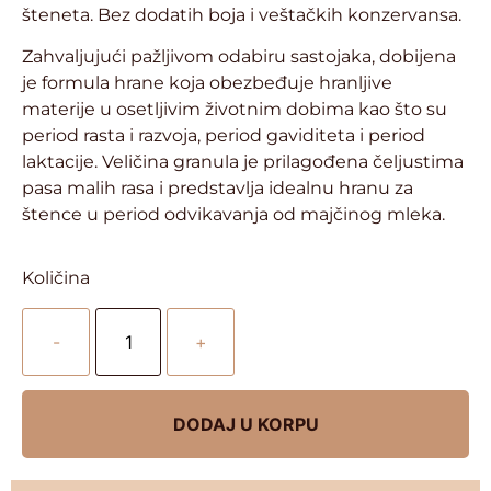
šteneta. Bez dodatih boja i veštačkih konzervansa.
Zahvaljujući pažljivom odabiru sastojaka, dobijena
je formula hrane koja obezbeđuje hranljive
materije u osetljivim životnim dobima kao što su
period rasta i razvoja, period gaviditeta i period
laktacije. Veličina granula je prilagođena čeljustima
pasa malih rasa i predstavlja idealnu hranu za
štence u period odvikavanja od majčinog mleka.
Količina
-
+
DODAJ U KORPU