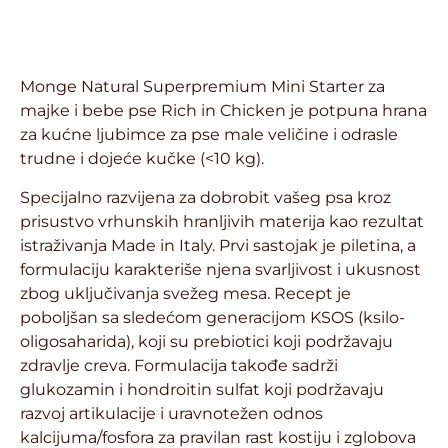
Monge Natural Superpremium Mini Starter za
majke i bebe pse Rich in Chicken je potpuna hrana
za kućne ljubimce za pse male veličine i odrasle
trudne i dojeće kučke (<10 kg).
Specijalno razvijena za dobrobit vašeg psa kroz
prisustvo vrhunskih hranljivih materija kao rezultat
istraživanja Made in Italy. Prvi sastojak je piletina, a
formulaciju karakteriše njena svarljivost i ukusnost
zbog uključivanja svežeg mesa. Recept je
poboljšan sa sledećom generacijom KSOS (ksilo-
oligosaharida), koji su prebiotici koji podržavaju
zdravlje creva. Formulacija takođe sadrži
glukozamin i hondroitin sulfat koji podržavaju
razvoj artikulacije i uravnotežen odnos
kalcijuma/fosfora za pravilan rast kostiju i zglobova