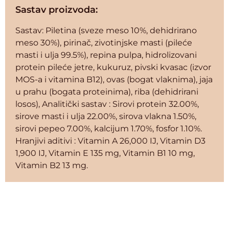
Sastav proizvoda:
Sastav: Piletina (sveze meso 10%, dehidrirano
meso 30%), pirinač, zivotinjske masti (pileće
masti i ulja 99.5%), repina pulpa, hidrolizovani
protein pileće jetre, kukuruz, pivski kvasac (izvor
MOS-a i vitamina B12), ovas (bogat vlaknima), jaja
u prahu (bogata proteinima), riba (dehidrirani
losos), Analitički sastav : Sirovi protein 32.00%,
sirove masti i ulja 22.00%, sirova vlakna 1.50%,
sirovi pepeo 7.00%, kalcijum 1.70%, fosfor 1.10%.
Hranjivi aditivi : Vitamin A 26,000 IJ, Vitamin D3
1,900 IJ, Vitamin E 135 mg, Vitamin B1 10 mg,
Vitamin B2 13 mg.