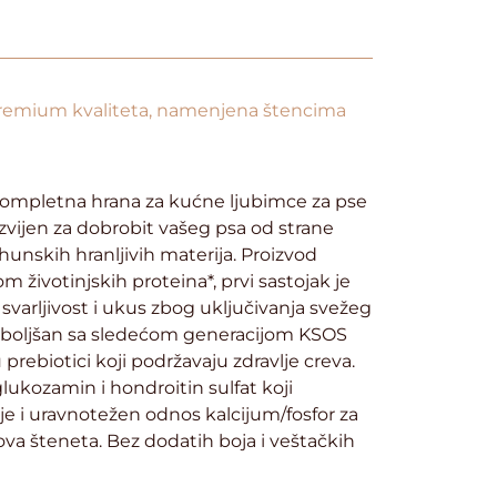
premium kvaliteta, namenjena štencima
kompletna hrana za kućne ljubimce za pse
azvijen za dobrobit vašeg psa od strane
rhunskih hranljivih materija. Proizvod
m životinjskih proteina*, prvi sastojak je
 svarljivost i ukus zbog uključivanja svežeg
boljšan sa sledećom generacijom KSOS
u prebiotici koji podržavaju zdravlje creva.
glukozamin i hondroitin sulfat koji
ije i uravnotežen odnos kalcijum/fosfor za
bova šteneta. Bez dodatih boja i veštačkih