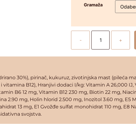
Gramaža
-
+
irano 30%), pirinač, kukuruz, zivotinjska mast (pileća ma
i vitamina B12), Hranjivi dodaci I/kg: Vitamin A 26,000 IJ
tamin B6 12 mg, Vitamin B12 230 mg, Biotin 22 mg, Niaci
ina 2.90 mg, Holin hlorid 2.500 mg, Inozitol 3.60 mg, E5
ahidrat 13 mg, E1 Gvožđe sulfat monohidrat 110 mg, E8 N
idativna svojstva.