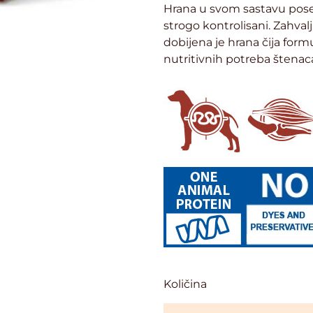
Hrana u svom sastavu posedu
strogo kontrolisani. Zahvalj
dobijena je hrana čija form
nutritivnih potreba štenaca 
Količina