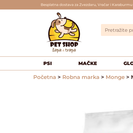
Besplatna dostava za Zvezdaru, Vračar i Karaburmu
PSI
MAČKE
GL
Početna
>
Robna marka
>
Monge
> 