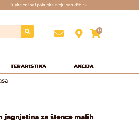
Kupite online i pokupite svoju porudžbinu
0
TERARISTIKA
AKCIJA
asa
jagnjetina za štence malih