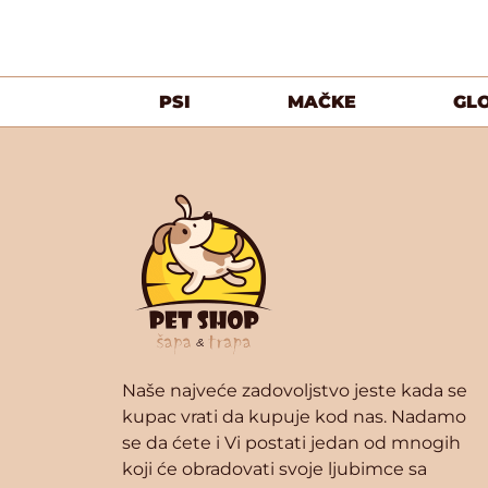
PSI
MAČKE
GL
Naše najveće zadovoljstvo jeste kada se
kupac vrati da kupuje kod nas. Nadamo
se da ćete i Vi postati jedan od mnogih
koji će obradovati svoje ljubimce sa