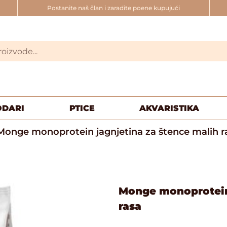
Postanite naš član i zaradite poene kupujući
ODARI
PTICE
AKVARISTIKA
Monge monoprotein jagnjetina za štence malih r
Monge monoprotein 
rasa