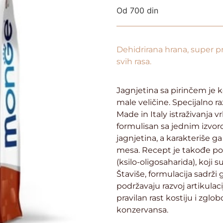
Od
700
din
Dehidrirana hrana, super 
svih rasa.
Jagnjetina sa pirinčem je 
male veličine. Specijalno r
Made in Italy istraživanja v
formulisan sa jednim izvoro
jagnjetina, a karakteriše ga
mesa. Recept je takođe po
(ksilo-oligosaharida), koji s
Štaviše, formulacija sadrži 
podržavaju razvoj artikulac
pravilan rast kostiju i zglo
konzervansa.