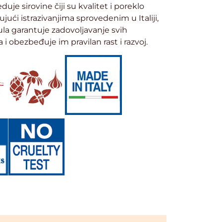
je sirovine čiji su kvalitet i poreklo
ujući istrazivanjima sprovedenim u Italiji,
ula garantuje zadovoljavanje svih
i obezbeđuje im pravilan rast i razvoj.