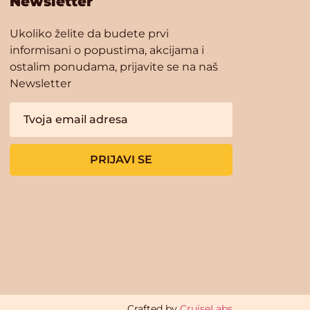
Newsletter
Ukoliko želite da budete prvi
informisani o popustima, akcijama i
ostalim ponudama, prijavite se na naš
Newsletter
PRIJAVI SE
Crafted by
CruiseLabs