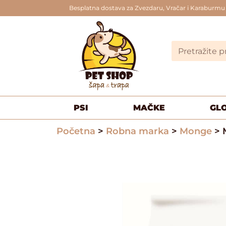
Besplatna dostava za Zvezdaru, Vračar i Karaburmu
PSI
MAČKE
GL
Početna
>
Robna marka
>
Monge
> 