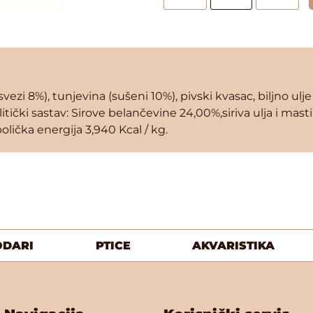
svezi 8%), tunjevina (sušeni 10%), pivski kvasac, biljno ulje
litički sastav: Sirove belančevine 24,00%,siriva ulja i mas
olička energija 3,940 Kcal / kg.
ODARI
PTICE
AKVARISTIKA