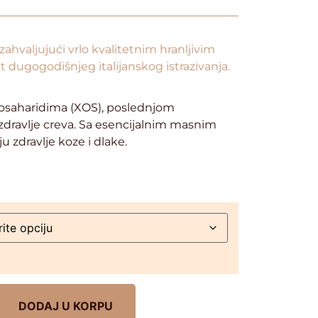
ahvaljujući vrlo kvalitetnim hranljivim
t dugogodišnjeg italijanskog istrazivanja.
igosaharidima (XOS), poslednjom
zdravlje creva. Sa esencijalnim masnim
u zdravlje koze i dlake.
DODAJ U KORPU