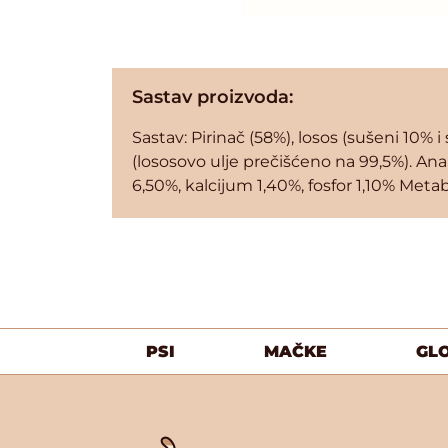
Sastav proizvoda:
Sastav: Pirinač (58%), losos (sušeni 10% i 
(lososovo ulje prečišćeno na 99,5%). Ana
6,50%, kalcijum 1,40%, fosfor 1,10% Metab
PSI
MAČKE
GL