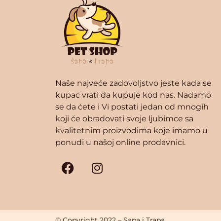
Naše najveće zadovoljstvo jeste kada se
kupac vrati da kupuje kod nas. Nadamo
se da ćete i Vi postati jedan od mnogih
koji će obradovati svoje ljubimce sa
kvalitetnim proizvodima koje imamo u
ponudi u našoj online prodavnici.
© Copyright 2022 – Sapa i Trapa