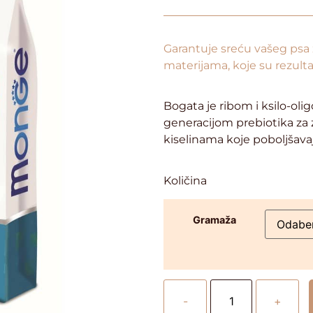
Garantuje sreću vašeg psa z
materijama, koje su rezulta
Bogata je ribom i ksilo-ol
generacijom prebiotika za 
kiselinama koje poboljšavaj
Količina
Gramaža
-
+