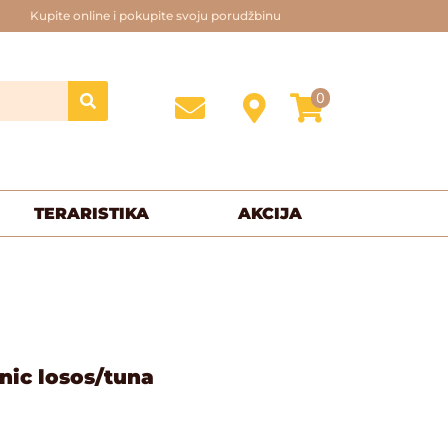
Kupite online i pokupite svoju porudžbinu
0
TERARISTIKA
AKCIJA
ic losos/tuna