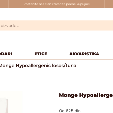
Postanite naš član i zaradite poene kupujući
ODARI
PTICE
AKVARISTIKA
Monge Hypoallergenic losos/tuna
Monge Hypoallergen
Od
625
din