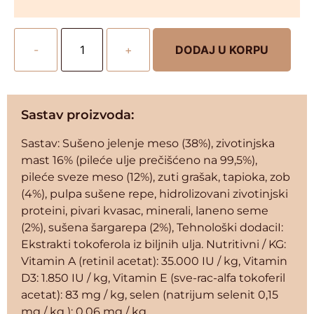
-
+
DODAJ U KORPU
Sastav proizvoda:
Sastav: Sušeno jelenje meso (38%), zivotinjska
mast 16% (pileće ulje prečišćeno na 99,5%),
pileće sveze meso (12%), zuti grašak, tapioka, zob
(4%), pulpa sušene repe, hidrolizovani zivotinjski
proteini, pivari kvasac, minerali, laneno seme
(2%), sušena šargarepa (2%), Tehnološki dodaciI:
Ekstrakti tokoferola iz biljnih ulja. Nutritivni / KG:
Vitamin A (retinil acetat): 35.000 IU / kg, Vitamin
D3: 1.850 IU / kg, Vitamin E (sve-rac-alfa tokoferil
acetat): 83 mg / kg, selen (natrijum selenit 0,15
mg / kg ): 0,06 mg / kg.