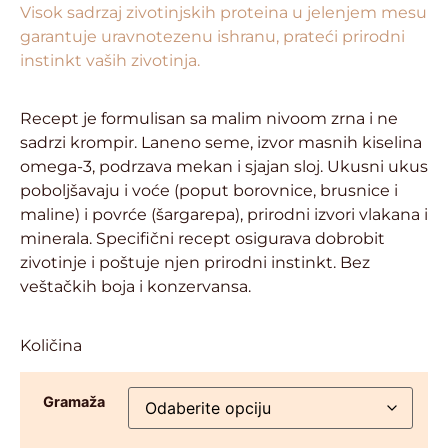
Visok sadrzaj zivotinjskih proteina u jelenjem mesu
garantuje uravnotezenu ishranu, prateći prirodni
instinkt vaših zivotinja.
Recept je formulisan sa malim nivoom zrna i ne
sadrzi krompir. Laneno seme, izvor masnih kiselina
omega-3, podrzava mekan i sjajan sloj. Ukusni ukus
poboljšavaju i voće (poput borovnice, brusnice i
maline) i povrće (šargarepa), prirodni izvori vlakana i
minerala. Specifični recept osigurava dobrobit
zivotinje i poštuje njen prirodni instinkt. Bez
veštačkih boja i konzervansa.
Količina
Gramaža