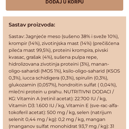
DODAJ U KORPU
Sastav proizvoda:
Sastav: Jagnjeće meso (sušeno 38% i sveže 10%),
krompir (14%), zivotinjska mast (14%) (prečišćena
pileća mast 99,5%), proteini krompira, pivski
kvasac, grašak (4%), sušena pulpa repe,
hidrolizovana zivotinja proteini (3%), manan-
oligo-saharidi (MOS 1%), ksilo-oligo-saharid (KSOS
0,3%), iucca schidigera (0,3%), spirulin (0,3%),
glukozamin (0,057%), hondroitin sulfat ( 0,04%),
mlečni protein u prahu. NUTRITIVNI DODACI /
KG: Vitamin A (retinil acetat): 22.700 IU / kg,
Vitamin D3: 1.600 IU / kg, Vitamin E (sve-rac-alfa-
tokoferil acetat): 500 mg / kg, selen (natrijum
selenit 0,44 mg / kg): 0,2 mg / kg, mangan
(manganov sulfat monohidrat 93,7 mg / kg): 31