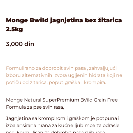
Monge Bwild jagnjetina bez žitarica
2.5kg
3,000
din
Formulirano za dobrobit svih pasa , zahvaljujući
izboru alternativnih izvora ugljenih hidrata koji ne
potiču od zitarica, poput graška i krompira.
Monge Natural SuperPremium BVild Grain Free
Formula za pse svih rasa,
Jagnjetina sa krompirom i graškom je potpuna i
izbalansirana hrana za kućne ljubimce za odrasle
pse. Formulisan za dobrobit pasa svih rasa