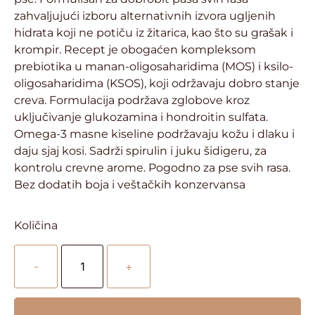
zahvaljujući izboru alternativnih izvora ugljenih
hidrata koji ne potiču iz žitarica, kao što su grašak i
krompir. Recept je obogaćen kompleksom
prebiotika u manan-oligosaharidima (MOS) i ksilo-
oligosaharidima (KSOS), koji održavaju dobro stanje
creva. Formulacija podržava zglobove kroz
uključivanje glukozamina i hondroitin sulfata.
Omega-3 masne kiseline podržavaju kožu i dlaku i
daju sjaj kosi. Sadrži spirulin i juku šidigeru, za
kontrolu crevne arome. Pogodno za pse svih rasa.
Bez dodatih boja i veštačkih konzervansa
Količina
-
+