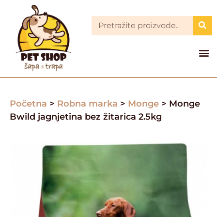
Početna
>
Robna marka
>
Monge
> Monge
Bwild jagnjetina bez žitarica 2.5kg