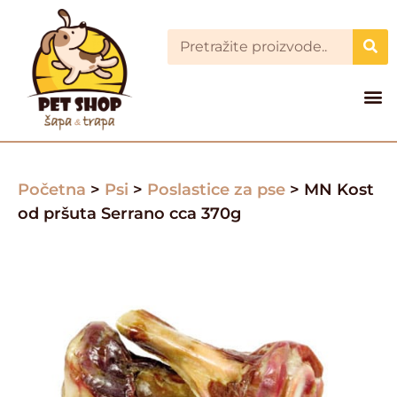
Početna
>
Psi
>
Poslastice za pse
> MN Kost
od pršuta Serrano cca 370g