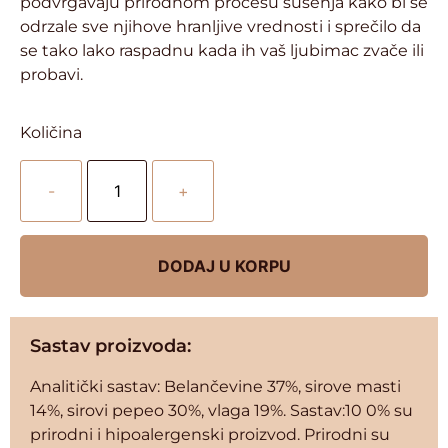
podvrgavaju prirodnom procesu sušenja kako bi se
odrzale sve njihove hranljive vrednosti i sprečilo da
se tako lako raspadnu kada ih vaš ljubimac zvače ili
probavi.
Količina
-
+
DODAJ U KORPU
Sastav proizvoda:
Analitički sastav: Belančevine 37%, sirove masti
14%, sirovi pepeo 30%, vlaga 19%. Sastav:10 0% su
prirodni i hipoalergenski proizvod. Prirodni su