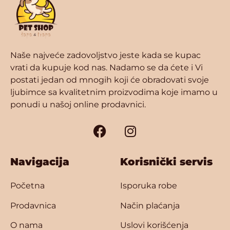
Naše najveće zadovoljstvo jeste kada se kupac
vrati da kupuje kod nas. Nadamo se da ćete i Vi
postati jedan od mnogih koji će obradovati svoje
ljubimce sa kvalitetnim proizvodima koje imamo u
ponudi u našoj online prodavnici.
Navigacija
Korisnički servis
Početna
Isporuka robe
Prodavnica
Način plaćanja
O nama
Uslovi korišćenja