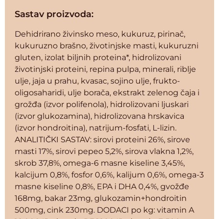
Sastav proizvoda:
Dehidrirano živinsko meso, kukuruz, pirinač,
kukuruzno brašno, životinjske masti, kukuruzni
gluten, izolat biljnih proteina*, hidrolizovani
životinjski proteini, repina pulpa, minerali, riblje
ulje, jaja u prahu, kvasac, sojino ulje, frukto-
oligosaharidi, ulje borača, ekstrakt zelenog čaja i
grožđa (izvor polifenola), hidrolizovani ljuskari
(izvor glukozamina), hidrolizovana hrskavica
(izvor hondroitina), natrijum-fosfati, L-lizin.
ANALITIČKI SASTAV: sirovi proteini 26%, sirove
masti 17%, sirovi pepeo 5,2%, sirova vlakna 1,2%,
skrob 37,8%, omega-6 masne kiseline 3,45%,
kalcijum 0,8%, fosfor 0,6%, kalijum 0,6%, omega-3
masne kiseline 0,8%, EPA i DHA 0,4%, gvožđe
168mg, bakar 23mg, glukozamin+hondroitin
500mg, cink 230mg. DODACI po kg: vitamin A