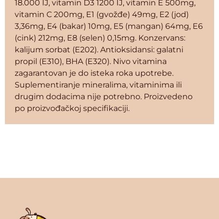
18.000 IJ, vitamin D3 1200 IJ, vitamin E 500mg,
vitamin C 200mg, E1 (gvožđe) 49mg, E2 (jod)
3,36mg, E4 (bakar) 10mg, E5 (mangan) 64mg, E6
(cink) 212mg, E8 (selen) 0,15mg. Konzervans:
kalijum sorbat (E202). Antioksidansi: galatni
propil (E310), BHA (E320). Nivo vitamina
zagarantovan je do isteka roka upotrebe.
Suplementiranje mineralima, vitaminima ili
drugim dodacima nije potrebno. Proizvedeno
po proizvođačkoj specifikaciji.