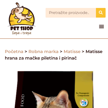
Početna
>
Robna marka
>
Matisse
> Matisse
hrana za mačke piletina i pirinač