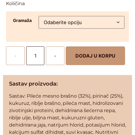
Količina
Gramaža
-
+
DODAJ U KORPU
Sastav proizvoda:
Sastav: Pileće mesno brašno (32%), pirinač (25%),
kukuruz, riblje brašno, pileća mast, hidrolizovani
zivotinjski proteini, dehidrirana šećerna repa,
riblje ulje, biljna mast, kukuruzni gluten,
dehidrirana jaja, natrijum hlorid, potasijum hlorid,
kalcijum sulfat dihidrat, suvi kvasac. Nutritivni