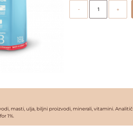
-
+
di, masti, ulja, biljni proizvodi, minerali, vitamini. Analiti
for 1%.