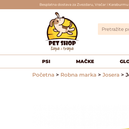
Besplatna dostava za Zvezdaru, Vračar i Karaburmu
PSI
MAČKE
GL
Početna
>
Robna marka
>
Josera
> J