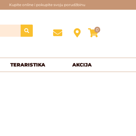
Kupite online i pokupite svoju porudžbinu
0
TERARISTIKA
AKCIJA