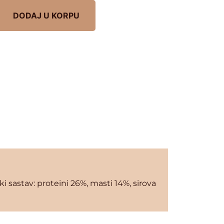
DODAJ U KORPU
čki sastav: proteini 26%, masti 14%, sirova