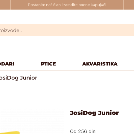
Postanite naš član i zaradite poene kupujući
ODARI
PTICE
AKVARISTIKA
osiDog Junior
JosiDog Junior
Od
256
din