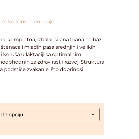
m količinom energije.
na, kompletna, izbalansirana hrana na bazi
štenaca i mladih pasa srednjih i velikih
 i keruša u laktaciji sa optimalnim
eophodnih za zdrav rast i razvoj. Struktura
a podstiče zvakanje, što doprinosi