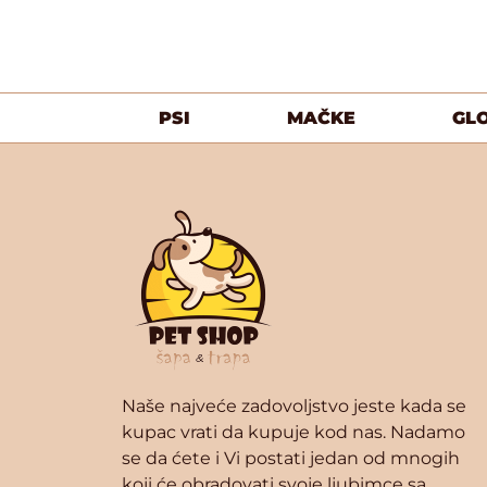
PSI
MAČKE
GL
Naše najveće zadovoljstvo jeste kada se
kupac vrati da kupuje kod nas. Nadamo
se da ćete i Vi postati jedan od mnogih
koji će obradovati svoje ljubimce sa