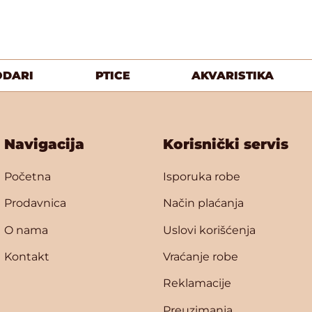
ODARI
PTICE
AKVARISTIKA
Navigacija
Korisnički servis
Početna
Isporuka robe
Prodavnica
Način plaćanja
O nama
Uslovi korišćenja
Kontakt
Vraćanje robe
Reklamacije
Preuzimanja