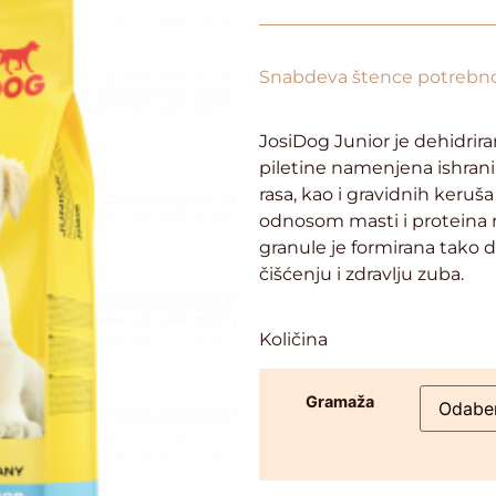
Snabdeva štence potrebno
JosiDog Junior je dehidrira
piletine namenjena ishrani 
rasa, kao i gravidnih keruša
odnosom masti i proteina n
granule je formirana tako d
čišćenju i zdravlju zuba.
Količina
Gramaža