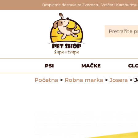
Besplatna dostava za Zvezdaru, Vračar i Karaburmu
PSI
MAČKE
GL
Početna
>
Robna marka
>
Josera
> J