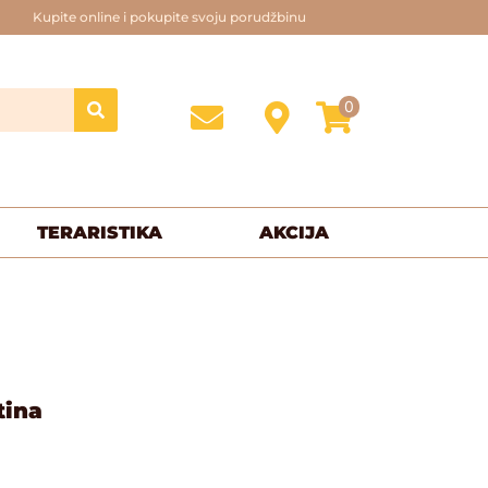
Kupite online i pokupite svoju porudžbinu
0
TERARISTIKA
AKCIJA
tina