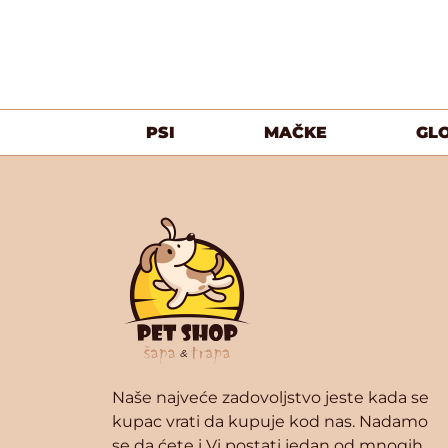
PSI
MAČKE
GL
Naše najveće zadovoljstvo jeste kada se
kupac vrati da kupuje kod nas. Nadamo
se da ćete i Vi postati jedan od mnogih