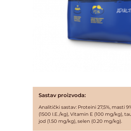
Sastav proizvoda:
Analitički sastav: Proteini 27,5%, masti 9
(1500 I.E./kg), Vitamin E (100 mg/kg), 
jod (1.50 mg/kg), selen (0.20 mg/kg).