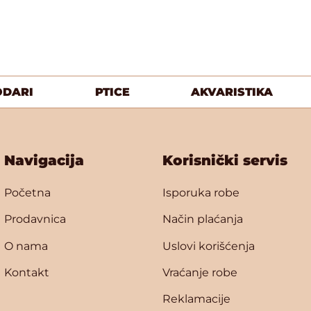
ODARI
PTICE
AKVARISTIKA
Navigacija
Korisnički servis
Početna
Isporuka robe
Prodavnica
Način plaćanja
O nama
Uslovi korišćenja
Kontakt
Vraćanje robe
Reklamacije