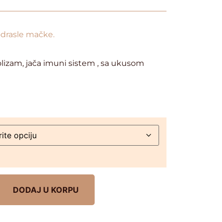
drasle mačke.
izam, jača imuni sistem , sa ukusom
DODAJ U KORPU