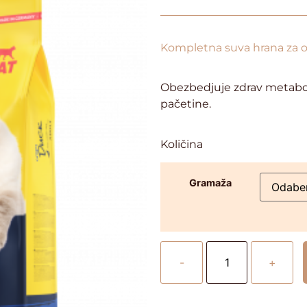
Kompletna suva hrana za o
Obezbedjuje zdrav metabol
pačetine.
Količina
Gramaža
-
+