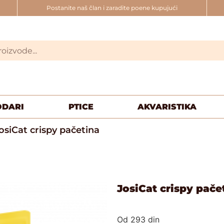
Postanite naš član i zaradite poene kupujući
ODARI
PTICE
AKVARISTIKA
osiCat crispy pačetina
JosiCat crispy pače
Od
293
din