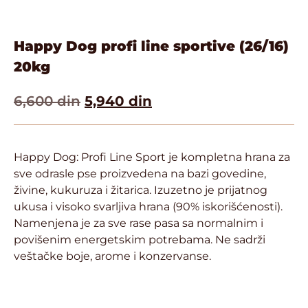
Happy Dog profi line sportive (26/16)
20kg
6,600
din
5,940
din
Happy Dog: Profi Line Sport je kompletna hrana za
sve odrasle pse proizvedena na bazi govedine,
živine, kukuruza i žitarica. Izuzetno je prijatnog
ukusa i visoko svarljiva hrana (90% iskorišćenosti).
Namenjena je za sve rase pasa sa normalnim i
povišenim energetskim potrebama. Ne sadrži
veštačke boje, arome i konzervanse.