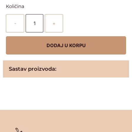
Količina
-
+
DODAJ U KORPU
Sastav proizvoda: