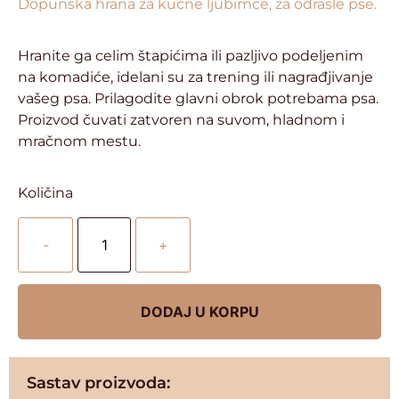
Dopunska hrana za kućne ljubimce, za odrasle pse.
Hranite ga celim štapićima ili pazljivo podeljenim
na komadiće, idelani su za trening ili nagrađjivanje
vašeg psa. Prilagodite glavni obrok potrebama psa.
Proizvod čuvati zatvoren na suvom, hladnom i
mračnom mestu.
Količina
-
+
DODAJ U KORPU
Sastav proizvoda: