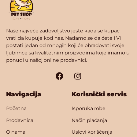
Naše najveće zadovoljstvo jeste kada se kupac
vrati da kupuje kod nas. Nadamo se da ćete i Vi
postati jedan od mnogih koji će obradovati svoje
ljubimce sa kvalitetnim proizvodima koje imamo u
ponudi u našoj online prodavnici.
Navigacija
Korisnički servis
Početna
Isporuka robe
Prodavnica
Način plaćanja
O nama
Uslovi korišćenja