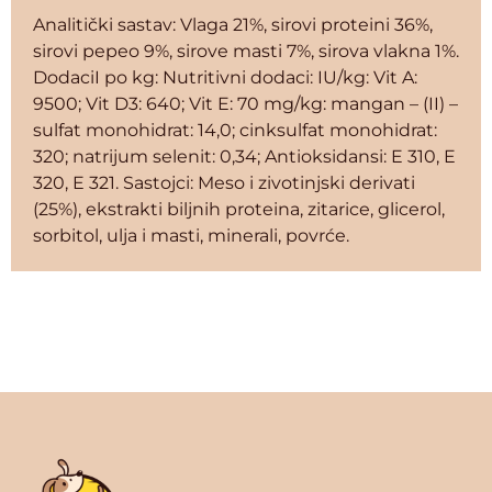
Analitički sastav: Vlaga 21%, sirovi proteini 36%,
sirovi pepeo 9%, sirove masti 7%, sirova vlakna 1%.
DodaciI po kg: Nutritivni dodaci: IU/kg: Vit A:
9500; Vit D3: 640; Vit E: 70 mg/kg: mangan – (II) –
sulfat monohidrat: 14,0; cinksulfat monohidrat:
320; natrijum selenit: 0,34; Antioksidansi: E 310, E
320, E 321. Sastojci: Meso i zivotinjski derivati
(25%), ekstrakti biljnih proteina, zitarice, glicerol,
sorbitol, ulja i masti, minerali, povrće.