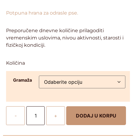
Potpuna hrana za odrasle pse.
Preporučene dnevne količine prilagoditi
vremenskim uslovima, nivou aktivnosti, starosti i
fizičkoj kondiciji.
Količina
Gramaža
-
+
DODAJ U KORPU