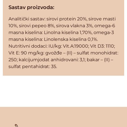
Sastav proizvoda:
Analitički sastav: sirovi protein 20%, sirove masti
10%, sirovi pepeo 8%, sirova vlakna 3%, omega-6
masna kiselina: Linolna kiselina 1,70%, omega-3
masna kiselina: Linolenska kiselina 0,1%.
Nutritivni dodaci: IU/kg: Vit.A:19000; Vit D3: 1110;
Vit E: 90 mg/kg: gvožđe – (II) – sulfat monohidrat:
250; kalcijumjodat anhidrovani: 3,1; bakar – (II) –
sulfat pentahidrat: 35.