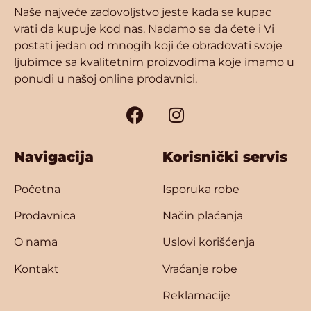
Naše najveće zadovoljstvo jeste kada se kupac
vrati da kupuje kod nas. Nadamo se da ćete i Vi
postati jedan od mnogih koji će obradovati svoje
ljubimce sa kvalitetnim proizvodima koje imamo u
ponudi u našoj online prodavnici.
Navigacija
Korisnički servis
Početna
Isporuka robe
Prodavnica
Način plaćanja
O nama
Uslovi korišćenja
Kontakt
Vraćanje robe
Reklamacije