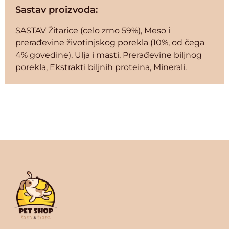
Sastav proizvoda:
SASTAV Žitarice (celo zrno 59%), Meso i
prerađevine životinjskog porekla (10%, od čega
4% govedine), Ulja i masti, Prerađevine biljnog
porekla, Ekstrakti biljnih proteina, Minerali.