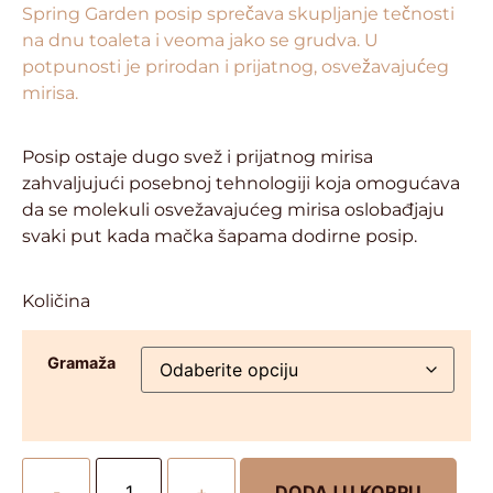
Spring Garden posip sprečava skupljanje tečnosti
na dnu toaleta i veoma jako se grudva. U
potpunosti je prirodan i prijatnog, osvežavajućeg
mirisa.
Posip ostaje dugo svež i prijatnog mirisa
zahvaljujući posebnoj tehnologiji koja omogućava
da se molekuli osvežavajućeg mirisa oslobađjaju
svaki put kada mačka šapama dodirne posip.
Količina
Gramaža
-
+
DODAJ U KORPU