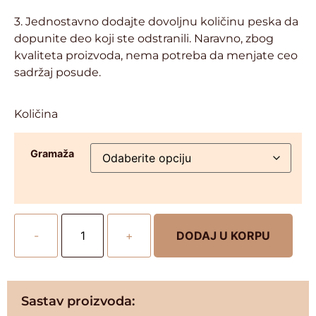
3. Jednostavno dodajte dovoljnu količinu peska da
dopunite deo koji ste odstranili. Naravno, zbog
kvaliteta proizvoda, nema potreba da menjate ceo
sadržaj posude.
Količina
Gramaža
-
+
DODAJ U KORPU
Sastav proizvoda: