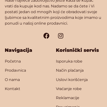
Naše najveće zadovoljstvo jeste kada se kupac
vrati da kupuje kod nas. Nadamo se da ćete i Vi
postati jedan od mnogih koji će obradovati svoje
ljubimce sa kvalitetnim proizvodima koje imamo u
ponudi u našoj online prodavnici.
Navigacija
Korisnički servis
Početna
Isporuka robe
Prodavnica
Način plaćanja
O nama
Uslovi korišćenja
Kontakt
Vraćanje robe
Reklamacije