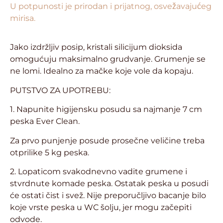
U potpunosti je prirodan i prijatnog, osvežavajućeg
mirisa.
Jako izdržljiv posip, kristali silicijum dioksida
omogućuju maksimalno grudvanje. Grumenje se
ne lomi. Idealno za mačke koje vole da kopaju.
PUTSTVO ZA UPOTREBU:
1. Napunite higijensku posudu sa najmanje 7 cm
peska Ever Clean.
Za prvo punjenje posude prosečne veličine treba
otprilike 5 kg peska.
2. Lopaticom svakodnevno vadite grumene i
stvrdnute komade peska. Ostatak peska u posudi
će ostati čist i svež. Nije preporučljivo bacanje bilo
koje vrste peska u WC šolju, jer mogu začepiti
odvode.