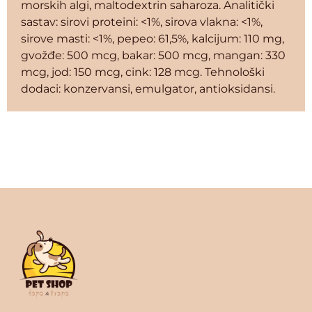
morskih algi, maltodextrin saharoza. Analitički
sastav: sirovi proteini: <1%, sirova vlakna: <1%,
sirove masti: <1%, pepeo: 61,5%, kalcijum: 110 mg,
gvožđe: 500 mcg, bakar: 500 mcg, mangan: 330
mcg, jod: 150 mcg, cink: 128 mcg. Tehnološki
dodaci: konzervansi, emulgator, antioksidansi.