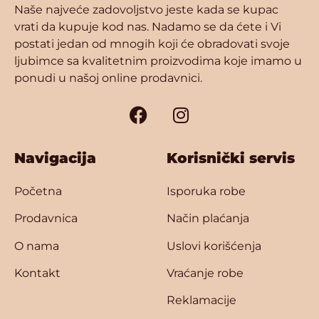
Naše najveće zadovoljstvo jeste kada se kupac
vrati da kupuje kod nas. Nadamo se da ćete i Vi
postati jedan od mnogih koji će obradovati svoje
ljubimce sa kvalitetnim proizvodima koje imamo u
ponudi u našoj online prodavnici.
Navigacija
Korisnički servis
Početna
Isporuka robe
Prodavnica
Način plaćanja
O nama
Uslovi korišćenja
Kontakt
Vraćanje robe
Reklamacije