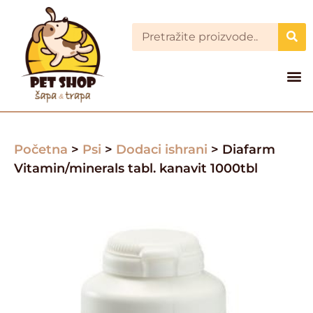
Početna
>
Psi
>
Dodaci ishrani
> Diafarm
Vitamin/minerals tabl. kanavit 1000tbl