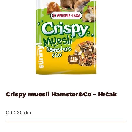
Crispy muesli Hamster&Co – Hrčak
Od
230
din