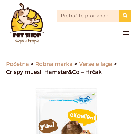
Početna
>
Robna marka
>
Versele laga
>
Crispy muesli Hamster&Co – Hrčak