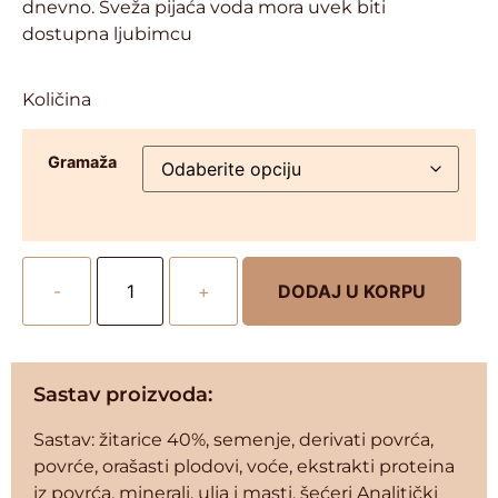
dnevno. Sveža pijaća voda mora uvek biti
dostupna ljubimcu
Količina
Gramaža
-
+
DODAJ U KORPU
Sastav proizvoda:
Sastav: žitarice 40%, semenje, derivati povrća,
povrće, orašasti plodovi, voće, ekstrakti proteina
iz povrća, minerali, ulja i masti, šećeri Analitički