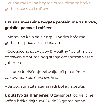
Ukusna mešavina bogata proteinima za hrčke,
gerbile, pacove i miševe.
Ukusna mešavina bogata proteinima za hrčke,
gerbile, pacove i miševe
– Mešavina koja daje enrgiju Vašim hrčcima,
gerbilima, pacovima i miševima
– Obogaćena sa „Happy & Healthy“ peletima za
održavanje optimalnog stanja organizma Vašeg
ljubimca
– Laka za korišćenje zahvaljujući praktičnom
pakovanju koje čuva svežinu
– Sa dodatim žitaricama radi boljeg apetita.
Uputstvo za hranjenje:
U zavisnosti od veličine
Vašeg hrčka dajte mu 10 do 15 grama hrane