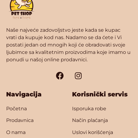
Naše najveće zadovoljstvo jeste kada se kupac
vrati da kupuje kod nas. Nadamo se da ćete i Vi
postati jedan od mnogih koji će obradovati svoje
ljubimce sa kvalitetnim proizvodima koje imamo u
ponudi u našoj online prodavnici.
Navigacija
Korisnički servis
Početna
Isporuka robe
Prodavnica
Način plaćanja
O nama
Uslovi korišćenja