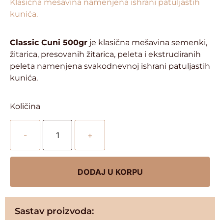
Klasična mešavina namenjena ishrani patuljastih
kunića.
Classic Cuni 500gr
je klasična mešavina semenki,
žitarica, presovanih žitarica, peleta i ekstrudiranih
peleta namenjena svakodnevnoj ishrani patuljastih
kunića.
Količina
-
+
DODAJ U KORPU
Sastav proizvoda: