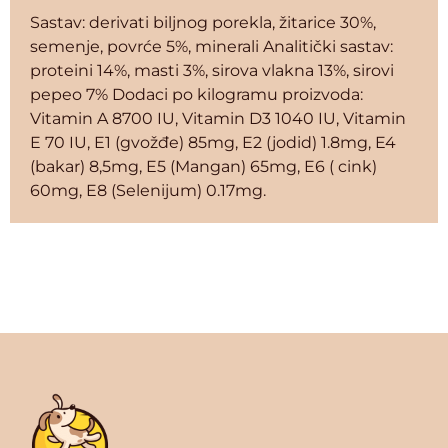
Sastav: derivati biljnog porekla, žitarice 30%,
semenje, povrće 5%, minerali Analitički sastav:
proteini 14%, masti 3%, sirova vlakna 13%, sirovi
pepeo 7% Dodaci po kilogramu proizvoda:
Vitamin A 8700 IU, Vitamin D3 1040 IU, Vitamin
E 70 IU, E1 (gvožđe) 85mg, E2 (jodid) 1.8mg, E4
(bakar) 8,5mg, E5 (Mangan) 65mg, E6 ( cink)
60mg, E8 (Selenijum) 0.17mg.