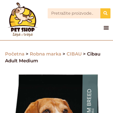
Početna
>
Robna marka
>
CIBAU
> Cibau
Adult Medium