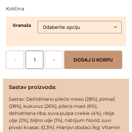
Količina
Gramaža
-
+
DODAJ U KORPU
Sastav proizvoda:
Sastav: Dehidrirano pileće meso (28%), pirinač
(28%), kukuruz (26%), pileća mast (6%),
dehidrirana riba, suva pulpa cvekle (4%), riblje
ulje (2%), biljno ulje (1%), natrijum hlorid, suvi
pivski kvasac (0,3%). Hranjivi dodaci /kg: Vitamin