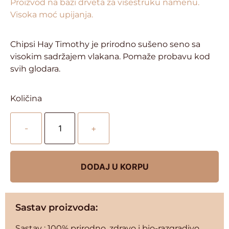
Proizvod na bazi drveta za višestruku namenu.
Visoka moć upijanja.
Chipsi Hay Timothy je prirodno sušeno seno sa
visokim sadržajem vlakana. Pomaže probavu kod
svih glodara.
Količina
-
+
DODAJ U KORPU
Sastav proizvoda:
Sastav : 100% prirodno, zdravo i bio-razgradivo.