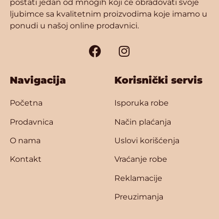
postati jedan od mnogih koji će obradovati svoje
ljubimce sa kvalitetnim proizvodima koje imamo u
ponudi u našoj online prodavnici.
Navigacija
Korisnički servis
Početna
Isporuka robe
Prodavnica
Način plaćanja
O nama
Uslovi korišćenja
Kontakt
Vraćanje robe
Reklamacije
Preuzimanja