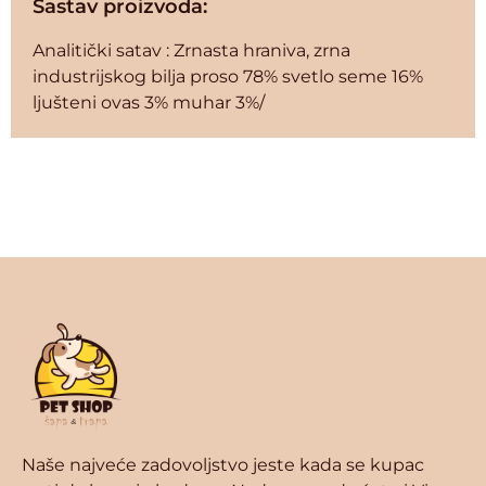
Sastav proizvoda:
Analitički satav : Zrnasta hraniva, zrna
industrijskog bilja proso 78% svetlo seme 16%
ljušteni ovas 3% muhar 3%/
Naše najveće zadovoljstvo jeste kada se kupac