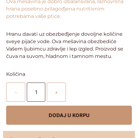
Ova mešavina je dobro izbalansirana, raznovrsna
hrana posebno prilagođjena nutritivnim
potrebama vaše ptice.
Hranu davati uz obezbeđjenje dovoljne količine
sveye pijaće vode. Ova mešavina obezbediće
Vašem ljubimcu zdravlje i lep izgled. Proizvod se
čuva na suvom, hladnom i tamnom mestu.
Količina
-
+
DODAJ U KORPU