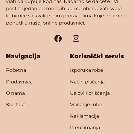
vrati da kupuje kod nas. Nadamo se da ćete i Vi
postati jedan od mnogih koji će obradovati svoje
ljubimce sa kvalitetnim proizvodima koje imamo u
ponudi u našoj online prodavnici.
Navigacija
Korisnički servis
Početna
Isporuka robe
Prodavnica
Način plaćanja
O nama
Uslovi korišćenja
Kontakt
Vraćanje robe
Reklamacije
Preuzimanja