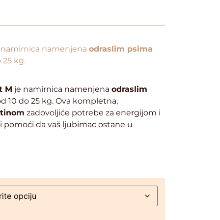
 namirnica namenjena
odraslim psima
 25 kg.
t M
je namirnica namenjena
odraslim
od 10 do 25 kg. Ova kompletna,
etinom
zadovoljiće potrebe za energijom i
 i pomoći da vaš ljubimac ostane u