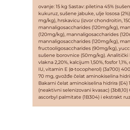
ovanje: 15 kg Sastav: piletina 45% (suše
kukuruz, sušene jabuke, ulje lososa (2%),
mg/kg), hrskavicu (izvor chondroitin, 150
mannaligosaccharides (120mg/kg), man
(120mg/kg), mannaligosaccharides (120
mannaligosaccharides (120mg/kg), man
fructooligosaccharides (90mg/kg), yucc
sušene borovnice (50mg/kg). Analitički k
vlakna 2,20%, kalcijum 1,50%, fosfor 1,1
IU, vitamin E (α-tocopherol) (3a700) 400
70 mg, gvožđe čelat aminokiselina hidri
Bakarni čelat aminokiselina hidrira (E
(neaktivni selenizovani kvasac) (3b8,10) 
ascorbyl palmitate (1B304) i ekstrakt ru