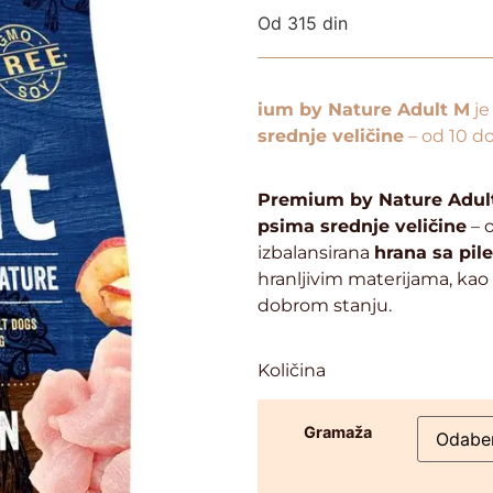
Od
315
din
ium by Nature Adult M
je
srednje veličine
– od 10 do
Premium by Nature Adul
psima srednje veličine
– 
izbalansirana
hrana sa pil
hranljivim materijama, kao
dobrom stanju.
Količina
Gramaža