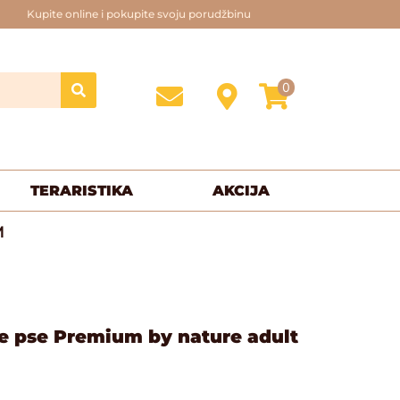
Kupite online i pokupite svoju porudžbinu
0
TERARISTIKA
AKCIJA
M
le pse Premium by nature adult