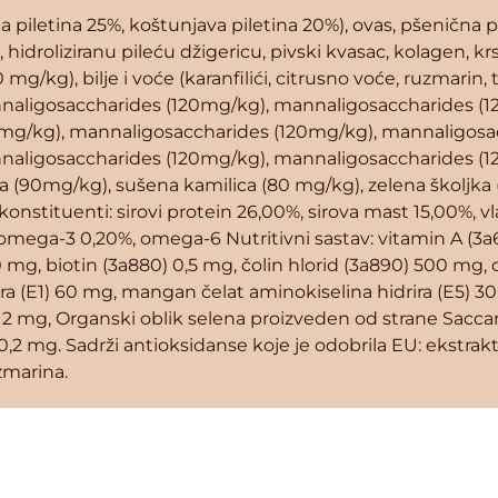
na piletina 25%, koštunjava piletina 20%), ovas, pšenična 
 hidroliziranu pileću džigericu, pivski kvasac, kolagen, k
 mg/kg), bilje i voće (karanfilići, citrusno voće, ruzmarin
naligosaccharides (120mg/kg), mannaligosaccharides (
mg/kg), mannaligosaccharides (120mg/kg), mannaligosa
naligosaccharides (120mg/kg), mannaligosaccharides (
a (90mg/kg), sušena kamilica (80 mg/kg), zelena školjka
onstituenti: sirovi protein 26,00%, sirova mast 15,00%, vl
%, omega-3 0,20%, omega-6 Nutritivni sastav: vitamin A (3a
 mg, biotin (3a880) 0,5 mg, čolin hlorid (3a890) 500 mg, 
ra (E1) 60 mg, mangan čelat aminokiselina hidrira (E5) 30
4) 12 mg, Organski oblik selena proizveden od strane Sac
0,2 mg. Sadrži antioksidanse koje je odobrila EU: ekstrakte
zmarina.