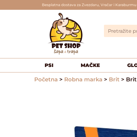
Besplatna dostava za Zvezdaru, Vračar i Karaburmu
PSI
MAČKE
GL
Početna
>
Robna marka
>
Brit
> Bri