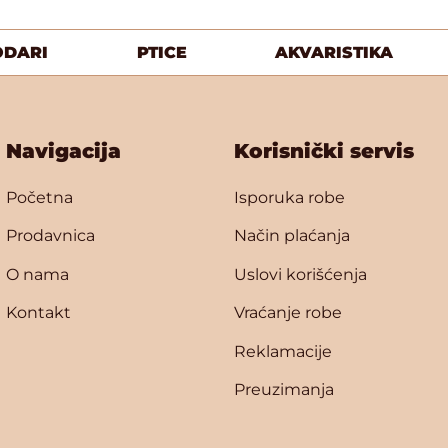
ODARI
PTICE
AKVARISTIKA
Navigacija
Korisnički servis
Početna
Isporuka robe
Prodavnica
Način plaćanja
O nama
Uslovi korišćenja
Kontakt
Vraćanje robe
Reklamacije
Preuzimanja