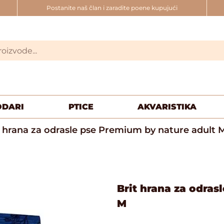
Postanite naš član i zaradite poene kupujući
ODARI
PTICE
AKVARISTIKA
t hrana za odrasle pse Premium by nature adult 
Brit hrana za odras
M