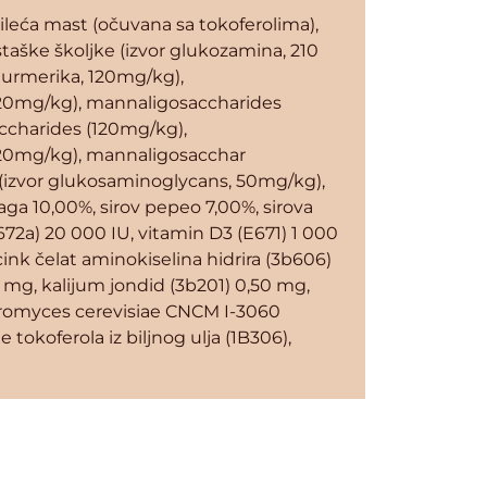
pileća mast (očuvana sa tokoferolima),
rstaške školjke (izvor glukozamina, 210
, turmerika, 120mg/kg),
120mg/kg), mannaligosaccharides
ccharides (120mg/kg),
120mg/kg), mannaligosacchar
 (izvor glukosaminoglycans, 50mg/kg),
aga 10,00%, sirov pepeo 7,00%, sirova
672a) 20 000 IU, vitamin D3 (E671) 1 000
cink čelat aminokiselina hidrira (3b606)
 mg, kalijum jondid (3b201) 0,50 mg,
caromyces cerevisiae CNCM I-3060
 tokoferola iz biljnog ulja (1B306),