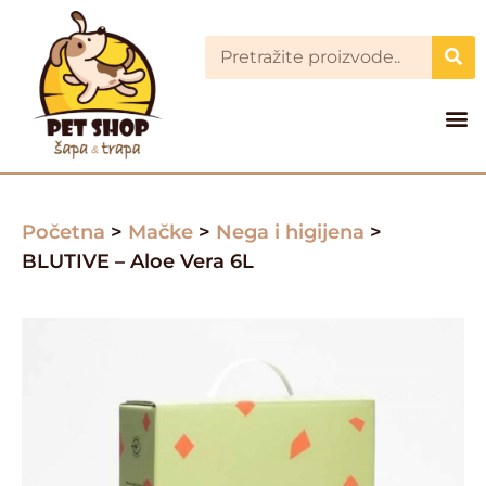
Početna
>
Mačke
>
Nega i higijena
>
BLUTIVE – Aloe Vera 6L