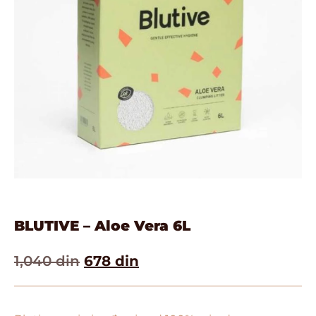
BLUTIVE – Aloe Vera 6L
1,040
din
678
din