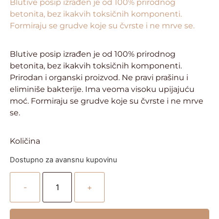
Blutive posip izrađen je od 100% prirodnog
betonita, bez ikakvih toksičnih komponenti.
Formiraju se grudve koje su čvrste i ne mrve se.
Blutive posip izrađen je od 100% prirodnog
betonita, bez ikakvih toksičnih komponenti.
Prirodan i organski proizvod. Ne pravi prašinu i
eliminiše bakterije. Ima veoma visoku upijajuću
moć. Formiraju se grudve koje su čvrste i ne mrve
se.
Količina
Dostupno za avansnu kupovinu
-
+