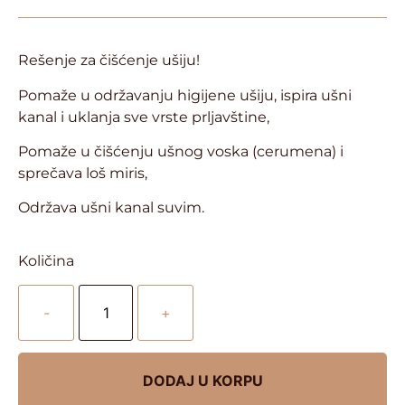
Rešenje za čišćenje ušiju!
Pomaže u održavanju higijene ušiju, ispira ušni
kanal i uklanja sve vrste prljavštine,
Pomaže u čišćenju ušnog voska (cerumena) i
sprečava loš miris,
Održava ušni kanal suvim.
Količina
-
+
DODAJ U KORPU