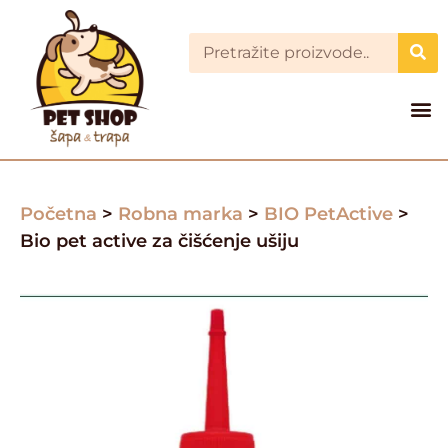
Početna
>
Robna marka
>
BIO PetActive
>
Bio pet active za čišćenje ušiju