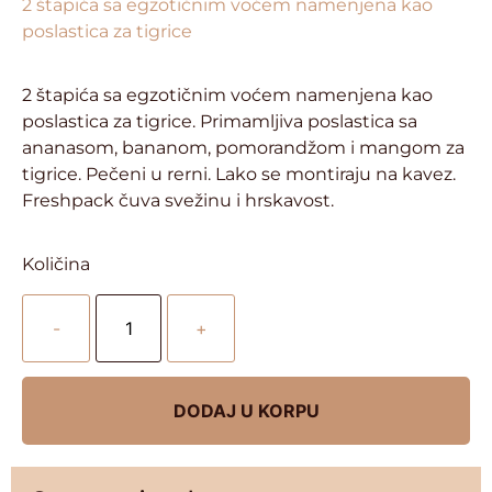
2 štapića sa egzotičnim voćem namenjena kao
poslastica za tigrice
2 štapića sa egzotičnim voćem namenjena kao
poslastica za tigrice. Primamljiva poslastica sa
ananasom, bananom, pomorandžom i mangom za
tigrice. Pečeni u rerni. Lako se montiraju na kavez.
Freshpack čuva svežinu i hrskavost.
Količina
-
+
DODAJ U KORPU