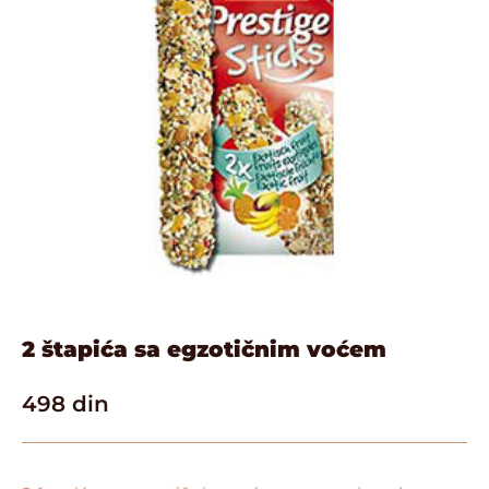
2 štapića sa egzotičnim voćem
498
din