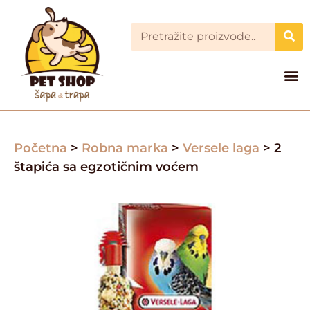
Početna
>
Robna marka
>
Versele laga
> 2
štapića sa egzotičnim voćem