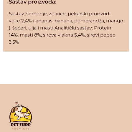
Sastav proizvoda:
Sastav: semenje, žitarice, pekarski proizvodi,
voće 2,4% ( ananas, banana, pomorandža, mango
), šećeri, ulja i masti Analitički sastav: Proteini
14%, masti 8%, sirova vlakna 5,4%, sirovi pepeo
3,5%