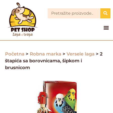
Početna
>
Robna marka
>
Versele laga
> 2
štapića sa borovnicama, šipkom i
brusnicom