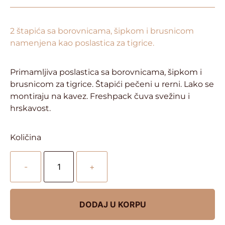
2 štapića sa borovnicama, šipkom i brusnicom
namenjena kao poslastica za tigrice.
Primamljiva poslastica sa borovnicama, šipkom i
brusnicom za tigrice. Štapići pečeni u rerni. Lako se
montiraju na kavez. Freshpack čuva svežinu i
hrskavost.
Količina
-
+
DODAJ U KORPU