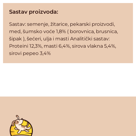
Sastav proizvoda:
Sastav: semenje, žitarice, pekarski proizvodi,
med, šumsko voće 1,8% ( borovnica, brusnica,
šipak ), šećeri, ulja i masti Analitički sastav:
Proteini 12,3%, masti 6,4%, sirova vlakna 5,4%,
sirovi pepeo 3,4%