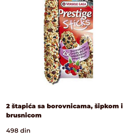
2 štapića sa borovnicama, šipkom i
brusnicom
498
din